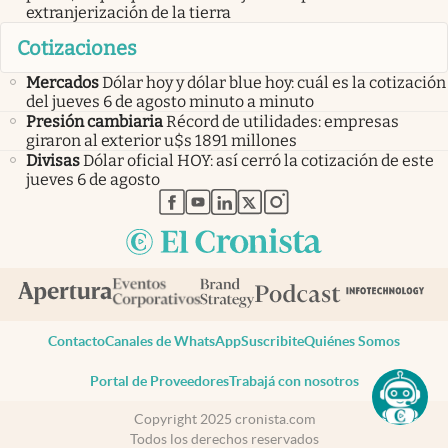
extranjerización de la tierra
Cotizaciones
Mercados
Dólar hoy y dólar blue hoy: cuál es la cotización
del jueves 6 de agosto minuto a minuto
Presión cambiaria
Récord de utilidades: empresas
giraron al exterior u$s 1891 millones
Divisas
Dólar oficial HOY: así cerró la cotización de este
jueves 6 de agosto
abre en nueva pestaña
abre en nueva pestaña
abre en nueva pestaña
abre en nueva pestaña
abre en nueva pestaña
Contacto
Canales de WhatsApp
Suscribite
Quiénes Somos
Portal de Proveedores
Trabajá con nosotros
Copyright 2025 cronista.com
Todos los derechos reservados