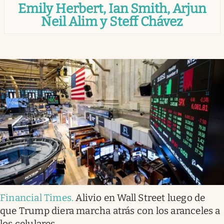
Emily Herbert, Ian Smith, Arjun
Infotechnology
Neil Alim y Steff Chávez
Clase
Clima
Mundial 2026
Eventos Corporativos
El Cronista Studio
Mediakit
abre en nueva pestaña
Argentina
Financial Times
.
Alivio en Wall Street luego de
que Trump diera marcha atrás con los aranceles a
los celulares