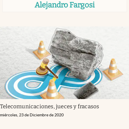
Alejandro Fargosi
Infotechnology
Clase
Clima
Mundial 2026
Eventos Corporativos
El Cronista Studio
Mediakit
abre en nueva pestaña
Argentina
Telecomunicaciones, jueces y fracasos
miércoles, 23 de Diciembre de 2020