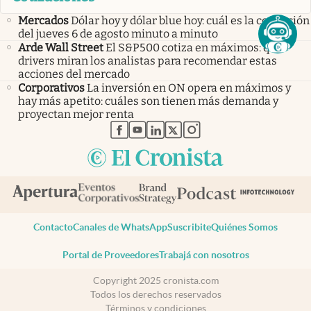
Mercados
Dólar hoy y dólar blue hoy: cuál es la cotización
del jueves 6 de agosto minuto a minuto
Arde Wall Street
El S&P500 cotiza en máximos: qué
drivers miran los analistas para recomendar estas
acciones del mercado
Corporativos
La inversión en ON opera en máximos y
hay más apetito: cuáles son tienen más demanda y
proyectan mejor renta
abre en nueva pestaña
abre en nueva pestaña
abre en nueva pestaña
abre en nueva pestaña
abre en nueva pestaña
Contacto
Canales de WhatsApp
Suscribite
Quiénes Somos
Portal de Proveedores
Trabajá con nosotros
Copyright 2025 cronista.com
Todos los derechos reservados
Términos y condiciones