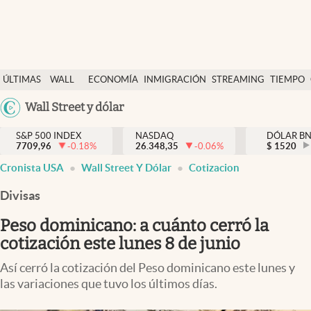
Últimas Noticias
ÚLTIMAS
WALL
ECONOMÍA
INMIGRACIÓN
STREAMING
TIEMPO
Finanzas y economía
NOTICIAS
STREET
Argentina
Wall Street y dólar
Wall Street y dólar
Y
España
Inmigración
DÓLAR
S&P 500 INDEX
NASDAQ
DÓLAR B
7709,96
-0.18
%
26.348,35
-0.06
%
México
$
1520
Trending
Cronista USA
Wall Street Y Dólar
Cotizacion
USA
Tiempo
Colombia
Divisas
Uruguay
Ciencia y salud
Peso dominicano: a cuánto cerró la
Espiritual
cotización este lunes 8 de junio
Streaming
Así cerró la cotización del Peso dominicano este lunes y
las variaciones que tuvo los últimos días.
PC y mobile