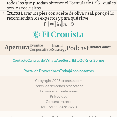
todos los que puedan obtener el Formulario I-551: cuáles
son los requisitos
Trucos
Lavar los pies con aceite de oliva y sal: por qué lo
recomiendan los expertos y para qué sirve
abre en nueva pestaña
abre en nueva pestaña
abre en nueva pestaña
abre en nueva pestaña
abre en nueva pestaña
Contacto
Canales de WhatsApp
Suscribite
Quiénes Somos
Portal de Proveedores
Trabajá con nosotros
Copyright 2025 cronista.com
Todos los derechos reservados
Términos y condiciones
Privacidad
Consentimiento
Tel:
+54 11 7078-3270