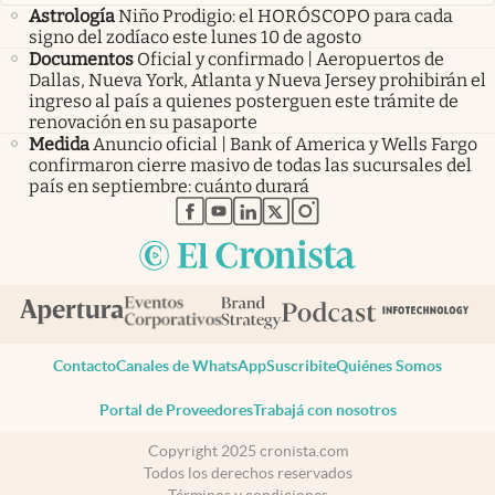
Astrología
Niño Prodigio: el HORÓSCOPO para cada
signo del zodíaco este lunes 10 de agosto
Documentos
Oficial y confirmado | Aeropuertos de
Dallas, Nueva York, Atlanta y Nueva Jersey prohibirán el
ingreso al país a quienes posterguen este trámite de
renovación en su pasaporte
Medida
Anuncio oficial | Bank of America y Wells Fargo
confirmaron cierre masivo de todas las sucursales del
país en septiembre: cuánto durará
abre en nueva pestaña
abre en nueva pestaña
abre en nueva pestaña
abre en nueva pestaña
abre en nueva pestaña
Contacto
Canales de WhatsApp
Suscribite
Quiénes Somos
Portal de Proveedores
Trabajá con nosotros
Copyright 2025 cronista.com
Todos los derechos reservados