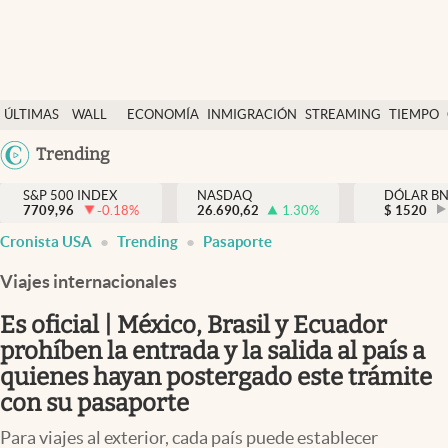
Últimas Noticias
ÚLTIMAS
WALL
ECONOMÍA
INMIGRACIÓN
STREAMING
TIEMPO
Finanzas y economía
NOTICIAS
STREET
Argentina
Trending
Wall Street y dólar
Y
España
Inmigración
DÓLAR
S&P 500 INDEX
NASDAQ
DÓLAR B
7709,96
-0.18
%
26.690,62
1.30
%
México
$
1520
Trending
Cronista USA
Trending
Pasaporte
USA
Tiempo
Colombia
Viajes internacionales
Uruguay
Ciencia y salud
Es oficial | México, Brasil y Ecuador
Espiritual
prohíben la entrada y la salida al país a
quienes hayan postergado este trámite
Streaming
con su pasaporte
PC y mobile
Para viajes al exterior, cada país puede establecer