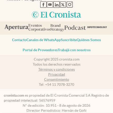
abre en nueva pestaña
abre en nueva pestaña
abre en nueva pestaña
abre en nueva pestaña
abre en nueva pestaña
Contacto
Canales de WhatsApp
Suscribite
Quiénes Somos
Portal de Proveedores
Trabajá con nosotros
Copyright 2025 cronista.com
Todos los derechos reservados
Términos y condiciones
Privacidad
Consentimiento
Tel:
+54 11 7078-3270
cronista.com
es propiedad de El Cronista Comercial S.A Registro de
propiedad intelectual: 56576959
N° de edición: 10.951 - 8 de agosto de 2026
Director Periodístico: Hernán de Goñi