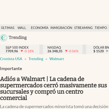
Últimas Noticias
ÚLTIMAS
WALL
ECONOMÍA
INMIGRACIÓN
STREAMING
TIEMPO
Finanzas y economía
NOTICIAS
STREET
Argentina
Trending
Wall Street y dólar
Y
España
Inmigración
DÓLAR
S&P 500 INDEX
NASDAQ
DÓLAR B
7709,96
-0.18
%
26.348,35
-0.06
%
México
$
1520
Trending
Cronista USA
Trending
Walmart
USA
Tiempo
Colombia
Importante
Uruguay
Ciencia y salud
Adiós a Walmart | La cadena de
Espiritual
supermercados cerró masivamente sus
sucursales y compró un centro
Streaming
comercial
PC y mobile
La cadena de supermercados minorista tomó una decisión