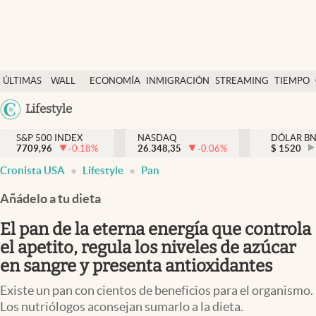
Últimas Noticias
ÚLTIMAS
WALL
ECONOMÍA
INMIGRACIÓN
STREAMING
TIEMPO
Finanzas y economía
NOTICIAS
STREET
Argentina
Lifestyle
Wall Street y dólar
Y
España
Inmigración
DÓLAR
S&P 500 INDEX
NASDAQ
DÓLAR B
7709,96
-0.18
%
26.348,35
-0.06
%
México
$
1520
Trending
Cronista USA
Lifestyle
Pan
USA
Tiempo
Colombia
Añádelo a tu dieta
Uruguay
Ciencia y salud
El pan de la eterna energía que controla
Espiritual
el apetito, regula los niveles de azúcar
en sangre y presenta antioxidantes
Streaming
Existe un pan con cientos de beneficios para el organismo.
PC y mobile
Los nutriólogos aconsejan sumarlo a la dieta.