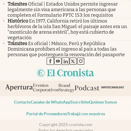
Trámites
Oficial | Estados Unidos permite ingresar
legalmente sin visa americana a las personas que
completen el Formulario PPTC 153: los requisitos
Histórico
En 1977, California retiró los últimos
herbívoros de la isla San Miguel: el paisaje antes era un
“montículo de arena estéril”, hoy está cubierto de
vegetación
Trámites
Es oficial | México, Perú y República
Dominicana prohíben el ingreso al país a todas las
personas que posterguen la renovación del pasaporte
abre en nueva pestaña
abre en nueva pestaña
abre en nueva pestaña
abre en nueva pestaña
abre en nueva pestaña
Contacto
Canales de WhatsApp
Suscribite
Quiénes Somos
Portal de Proveedores
Trabajá con nosotros
Copyright 2025 cronista.com
Todos los derechos reservados