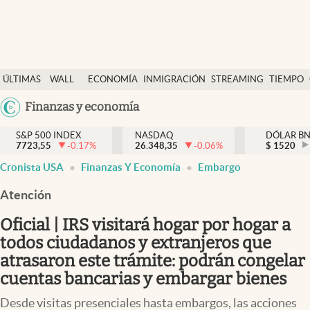
Últimas Noticias
ÚLTIMAS
WALL
ECONOMÍA
INMIGRACIÓN
STREAMING
TIEMPO
Finanzas y economía
NOTICIAS
STREET
Argentina
Finanzas y economía
Wall Street y dólar
Y
España
Inmigración
DÓLAR
S&P 500 INDEX
NASDAQ
DÓLAR B
7723,55
-0.17
%
26.348,35
-0.06
%
México
$
1520
Trending
Cronista USA
Finanzas Y Economía
Embargo
USA
Tiempo
Colombia
Atención
Uruguay
Ciencia y salud
Oficial | IRS visitará hogar por hogar a
Espiritual
todos ciudadanos y extranjeros que
atrasaron este trámite: podrán congelar
Streaming
cuentas bancarias y embargar bienes
PC y mobile
Desde visitas presenciales hasta embargos, las acciones