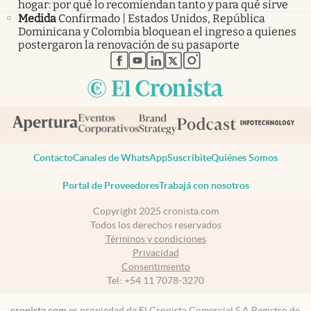
hogar: por qué lo recomiendan tanto y para qué sirve
Medida
Confirmado | Estados Unidos, República
Dominicana y Colombia bloquean el ingreso a quienes
postergaron la renovación de su pasaporte
abre en nueva pestaña
abre en nueva pestaña
abre en nueva pestaña
abre en nueva pestaña
abre en nueva pestaña
Contacto
Canales de WhatsApp
Suscribite
Quiénes Somos
Portal de Proveedores
Trabajá con nosotros
Copyright 2025 cronista.com
Todos los derechos reservados
Términos y condiciones
Privacidad
Consentimiento
Tel:
+54 11 7078-3270
cronista.com
es propiedad de El Cronista Comercial S.A Registro de