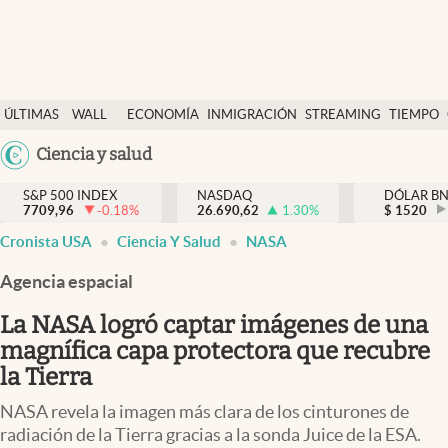
Últimas Noticias
ÚLTIMAS
WALL
ECONOMÍA
INMIGRACIÓN
STREAMING
TIEMPO
Finanzas y economía
NOTICIAS
STREET
Argentina
Ciencia y salud
Wall Street y dólar
Y
España
Inmigración
DÓLAR
S&P 500 INDEX
NASDAQ
DÓLAR B
7709,96
-0.18
%
26.690,62
1.30
%
México
$
1520
Trending
Cronista USA
Ciencia Y Salud
NASA
USA
Tiempo
Colombia
Agencia espacial
Uruguay
Ciencia y salud
La NASA logró captar imágenes de una
Espiritual
magnífica capa protectora que recubre
la Tierra
Streaming
NASA revela la imagen más clara de los cinturones de
PC y mobile
radiación de la Tierra gracias a la sonda Juice de la ESA.