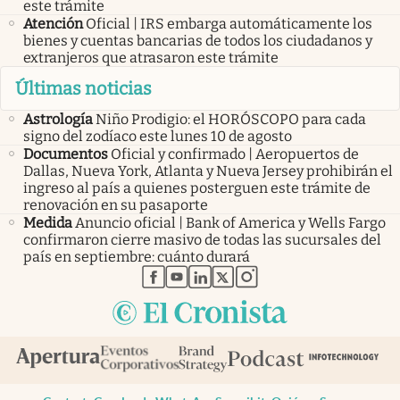
este trámite
Atención
Oficial | IRS embarga automáticamente los
bienes y cuentas bancarias de todos los ciudadanos y
extranjeros que atrasaron este trámite
Últimas noticias
Astrología
Niño Prodigio: el HORÓSCOPO para cada
signo del zodíaco este lunes 10 de agosto
Documentos
Oficial y confirmado | Aeropuertos de
Dallas, Nueva York, Atlanta y Nueva Jersey prohibirán el
ingreso al país a quienes posterguen este trámite de
renovación en su pasaporte
Medida
Anuncio oficial | Bank of America y Wells Fargo
confirmaron cierre masivo de todas las sucursales del
país en septiembre: cuánto durará
abre en nueva pestaña
abre en nueva pestaña
abre en nueva pestaña
abre en nueva pestaña
abre en nueva pestaña