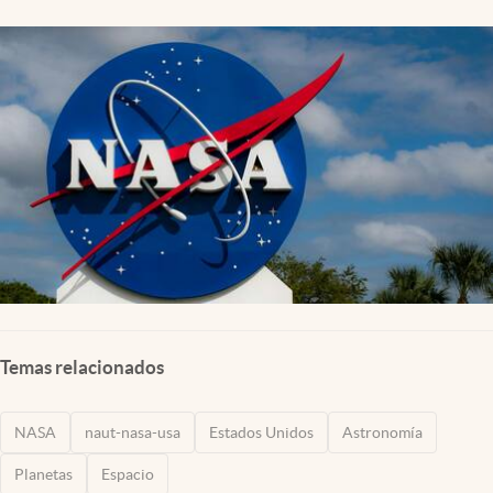
Lifestyle
USA
Temas relacionados
NASA
naut-nasa-usa
Estados Unidos
Astronomía
Planetas
Espacio