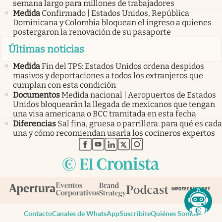
semana largo para millones de trabajadores
Medida
Confirmado | Estados Unidos, República
Dominicana y Colombia bloquean el ingreso a quienes
postergaron la renovación de su pasaporte
Últimas noticias
Medida
Fin del TPS: Estados Unidos ordena despidos
masivos y deportaciones a todos los extranjeros que
cumplan con esta condición
Documentos
Medida nacional | Aeropuertos de Estados
Unidos bloquearán la llegada de mexicanos que tengan
una visa americana o BCC tramitada en esta fecha
Diferencias
Sal fina, gruesa o parrillera: para qué es cada
una y cómo recomiendan usarla los cocineros expertos
abre en nueva pestaña
abre en nueva pestaña
abre en nueva pestaña
abre en nueva pestaña
abre en nueva pestaña
Contacto
Canales de WhatsApp
Suscribite
Quiénes Somos