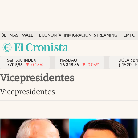
Últimas Noticias
ÚLTIMAS
WALL
ECONOMÍA
INMIGRACIÓN
STREAMING
TIEMPO
Finanzas y economía
NOTICIAS
STREET
Argentina
Wall Street y dólar
Y
España
Inmigración
DÓLAR
S&P 500 INDEX
NASDAQ
DÓLAR B
7709,96
-0.18
%
26.348,35
-0.06
%
México
$
1520
Trending
USA
vicepresidentes
Tiempo
Colombia
vicepresidentes
Uruguay
Ciencia y salud
Espiritual
Streaming
PC y mobile