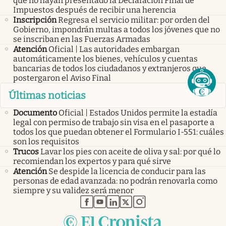
que no hayan presentado la Declaración Final de
Impuestos después de recibir una herencia
Inscripción
Regresa el servicio militar: por orden del
Gobierno, impondrán multas a todos los jóvenes que no
se inscriban en las Fuerzas Armadas
Atención
Oficial | Las autoridades embargan
automáticamente los bienes, vehículos y cuentas
bancarias de todos los ciudadanos y extranjeros que
postergaron el Aviso Final
Últimas noticias
Documento
Oficial | Estados Unidos permite la estadía
legal con permiso de trabajo sin visa en el pasaporte a
todos los que puedan obtener el Formulario I-551: cuáles
son los requisitos
Trucos
Lavar los pies con aceite de oliva y sal: por qué lo
recomiendan los expertos y para qué sirve
Atención
Se despide la licencia de conducir para las
personas de edad avanzada: no podrán renovarla como
siempre y su validez será menor
abre en nueva pestaña
abre en nueva pestaña
abre en nueva pestaña
abre en nueva pestaña
abre en nueva pestaña