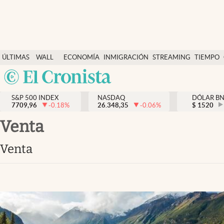
Últimas Noticias
ÚLTIMAS
WALL
ECONOMÍA
INMIGRACIÓN
STREAMING
TIEMPO
Finanzas y economía
NOTICIAS
STREET
Argentina
Wall Street y dólar
Y
España
Inmigración
DÓLAR
S&P 500 INDEX
NASDAQ
DÓLAR B
7709,96
-0.18
%
26.348,35
-0.06
%
México
$
1520
Trending
USA
venta
Tiempo
Colombia
venta
Uruguay
Ciencia y salud
Espiritual
Streaming
PC y mobile