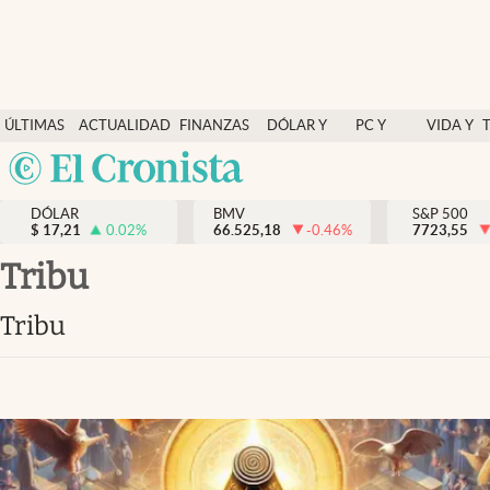
Últimas Noticias
ÚLTIMAS
ACTUALIDAD
FINANZAS
DÓLAR Y
PC Y
VIDA Y
Actualidad
NOTICIAS
Y
MERCADOS
CELULAR
ESTILO
Argentina
Finanzas y economía
ECONOMÍA
España
Dólar y mercados
DÓLAR
BMV
S&P 500
$
17,21
0.02
%
66.525,18
-0.46
%
México
7723,55
Internacionales
USA
tribu
Opinión
Colombia
tribu
Uruguay
Brand Strategy
Pc y celular
Vida y estilo
Tv