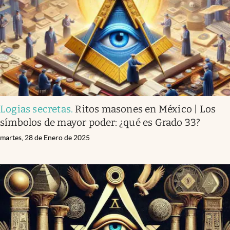
Clima
Espiritualidad
Mediakit
abre en nueva pestaña
México
Logias secretas
.
Ritos masones en México | Los
símbolos de mayor poder: ¿qué es Grado 33?
martes, 28 de Enero de 2025