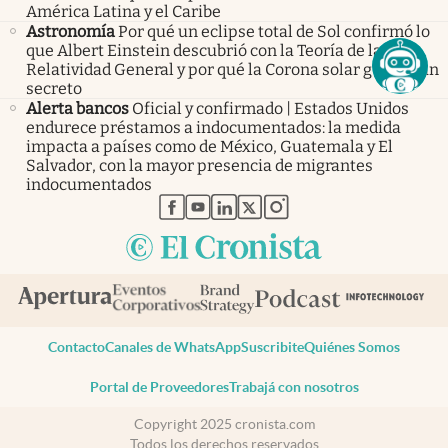
América Latina y el Caribe
Astronomía
Por qué un eclipse total de Sol confirmó lo
que Albert Einstein descubrió con la Teoría de la
Relatividad General y por qué la Corona solar guarda un
secreto
Alerta bancos
Oficial y confirmado | Estados Unidos
endurece préstamos a indocumentados: la medida
impacta a países como de México, Guatemala y El
Salvador, con la mayor presencia de migrantes
indocumentados
abre en nueva pestaña
abre en nueva pestaña
abre en nueva pestaña
abre en nueva pestaña
abre en nueva pestaña
Contacto
Canales de WhatsApp
Suscribite
Quiénes Somos
Portal de Proveedores
Trabajá con nosotros
Copyright 2025 cronista.com
Todos los derechos reservados