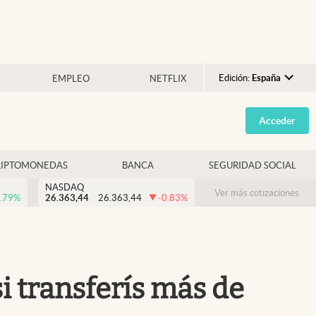
Edición:
España
EMPLEO
NETFLIX
Argentina
Acceder
España
México
RIPTOMONEDAS
BANCA
SEGURIDAD SOCIAL
USA
NASDAQ
Colombia
Ver más cotizaciones
.79
%
26.363,44
26.363,44
-0.83
%
Uruguay
i transferís más de