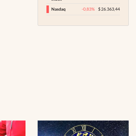
-0,83
%
$
26.363,44
Nasdaq