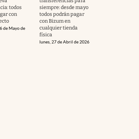
eva
transferencias para
ia: todos
siempre: desde mayo
gar con
todos podrán pagar
ecto
con Bizum en
cualquier tienda
06 de Mayo de
física
lunes, 27 de Abril de 2026