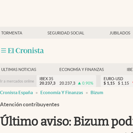
Últimas Noticias
TORMENTA
SEGURIDAD SOCIAL
JUBILADOS
Economía y finanzas
Política
Actualidad
Criptomonedas
ULTIMAS NOTICIAS
ECONOMÍA Y FINANZAS
IB
IBEX 35
EURO-USD
Ir a mercados online
20.237,3
20.237,3
0.90
%
$
1,15
$
1,15
Cronista España
Economía Y Finanzas
Bizum
Atención contribuyentes
Último aviso: Bizum pod