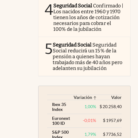
4
Seguridad Social
Confirmado |
Los nacidos entre 1960 y 1970
tienen los años de cotización
necesarios para cobrar el
100% de la jubilación
5
Seguridad Social
Seguridad
Social reducirá un 15% de la
pensión a quienes hayan
trabajado más de 40 años pero
adelanten su jubilación
Variación
Valor
Ibex 35
1,00
%
$
20.258,40
Index
Euronext
-0,01
%
$
1957,69
100 ID
S&P 500
1,79
%
$
7736,52
Index