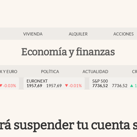
VIVIENDA
ALQUILER
ACCIONES
Economía y finanzas
EX Y EURO
POLÍTICA
ACTUALIDAD
C
EURONEXT
S&P 500
-0.03
%
1957,69
1957,69
-0.01
%
7736,52
7736,52
1
rá suspender tu cuenta s