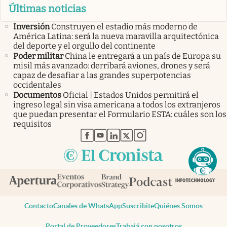
Últimas noticias
Inversión
Construyen el estadio más moderno de
América Latina: será la nueva maravilla arquitectónica
del deporte y el orgullo del continente
Poder militar
China le entregará a un país de Europa su
misil más avanzado: derribará aviones, drones y será
capaz de desafiar a las grandes superpotencias
occidentales
Documentos
Oficial | Estados Unidos permitirá el
ingreso legal sin visa americana a todos los extranjeros
que puedan presentar el Formulario ESTA: cuáles son los
requisitos
abre en nueva pestaña
abre en nueva pestaña
abre en nueva pestaña
abre en nueva pestaña
abre en nueva pestaña
Contacto
Canales de WhatsApp
Suscribite
Quiénes Somos
Portal de Proveedores
Trabajá con nosotros