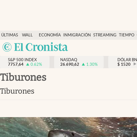
Últimas Noticias
ÚLTIMAS
WALL
ECONOMÍA
INMIGRACIÓN
STREAMING
TIEMPO
Finanzas y economía
NOTICIAS
STREET
Argentina
Wall Street y dólar
Y
España
Inmigración
DÓLAR
S&P 500 INDEX
NASDAQ
DÓLAR B
7757,64
0.62
%
26.690,62
1.30
%
México
$
1520
Trending
USA
tiburones
Tiempo
Colombia
tiburones
Uruguay
Ciencia y salud
Espiritual
Streaming
PC y mobile