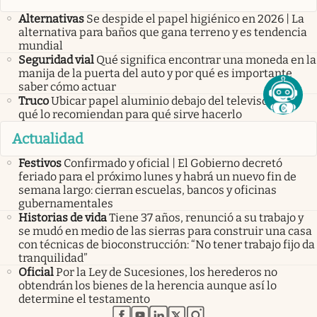
Alternativas
Se despide el papel higiénico en 2026 | La
alternativa para baños que gana terreno y es tendencia
mundial
Seguridad vial
Qué significa encontrar una moneda en la
manija de la puerta del auto y por qué es importante
saber cómo actuar
Truco
Ubicar papel aluminio debajo del televisor: por
qué lo recomiendan para qué sirve hacerlo
Actualidad
Festivos
Confirmado y oficial | El Gobierno decretó
feriado para el próximo lunes y habrá un nuevo fin de
semana largo: cierran escuelas, bancos y oficinas
gubernamentales
Historias de vida
Tiene 37 años, renunció a su trabajo y
se mudó en medio de las sierras para construir una casa
con técnicas de bioconstrucción: “No tener trabajo fijo da
tranquilidad”
Oficial
Por la Ley de Sucesiones, los herederos no
obtendrán los bienes de la herencia aunque así lo
determine el testamento
abre en nueva pestaña
abre en nueva pestaña
abre en nueva pestaña
abre en nueva pestaña
abre en nueva pestaña