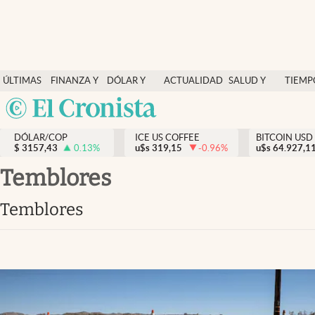
Finanzas y economía
ÚLTIMAS
FINANZA Y
DÓLAR Y
ACTUALIDAD
SALUD Y
TIEMP
Salud y nutrición
NOTICIAS
ECONOMÍA
MERCADOS
NUTRICIÓN
LIBRE
Argentina
Vida espiritual
España
Actualidad
DÓLAR/COP
ICE US COFFEE
BITCOIN USD
$
3157,43
0.13
%
u$s
319,15
-0.96
%
u$s
México
64.927,1
Tiempo libre
USA
temblores
Dólar y mercados
Colombia
temblores
Uruguay
Curiosidades
Colombia