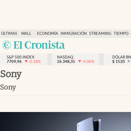
Últimas Noticias
ÚLTIMAS
WALL
ECONOMÍA
INMIGRACIÓN
STREAMING
TIEMPO
Finanzas y economía
NOTICIAS
STREET
Argentina
Wall Street y dólar
Y
España
Inmigración
DÓLAR
S&P 500 INDEX
NASDAQ
DÓLAR B
7709,96
-0.18
%
26.348,35
-0.06
%
México
$
1520
Trending
USA
Sony
Tiempo
Colombia
Sony
Uruguay
Ciencia y salud
Espiritual
Streaming
PC y mobile