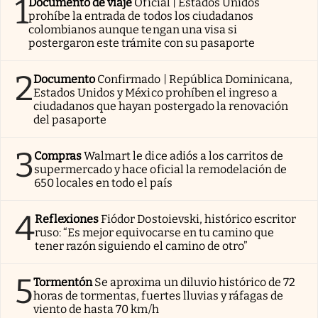
1
Documento de viaje
Oficial | Estados Unidos
prohíbe la entrada de todos los ciudadanos
colombianos aunque tengan una visa si
postergaron este trámite con su pasaporte
2
Documento
Confirmado | República Dominicana,
Estados Unidos y México prohíben el ingreso a
ciudadanos que hayan postergado la renovación
del pasaporte
3
Compras
Walmart le dice adiós a los carritos de
supermercado y hace oficial la remodelación de
650 locales en todo el país
4
Reflexiones
Fiódor Dostoievski, histórico escritor
ruso: “Es mejor equivocarse en tu camino que
tener razón siguiendo el camino de otro”
5
Tormentón
Se aproxima un diluvio histórico de 72
horas de tormentas, fuertes lluvias y ráfagas de
viento de hasta 70 km/h