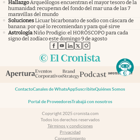
Hallazgo
Arqueólogos encuentran el mayor tesoro de la
humanidad: recuperan del fondo del mar una de las 7
maravillas del mundo
Soluciones
Licuar bicarbonato de sodio con cáscara de
banana: por qué lo recomiendan y para qué sirve
Astrología
Niño Prodigio: el HORÓSCOPO para cada
signo del zodíaco este domingo 9 de agosto
abre en nueva pestaña
abre en nueva pestaña
abre en nueva pestaña
abre en nueva pestaña
abre en nueva pestaña
Contacto
Canales de WhatsApp
Suscribite
Quiénes Somos
Portal de Proveedores
Trabajá con nosotros
Copyright 2025 cronista.com
Todos los derechos reservados
Términos y condiciones
Privacidad
Consentimiento