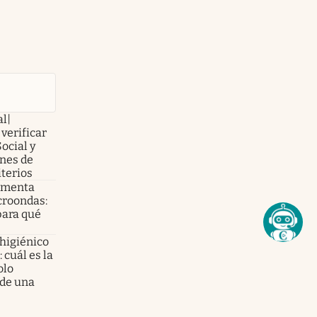
al|
verificar
Social y
nes de
iterios
e menta
croondas:
para qué
 higiénico
 cuál es la
olo
 de una