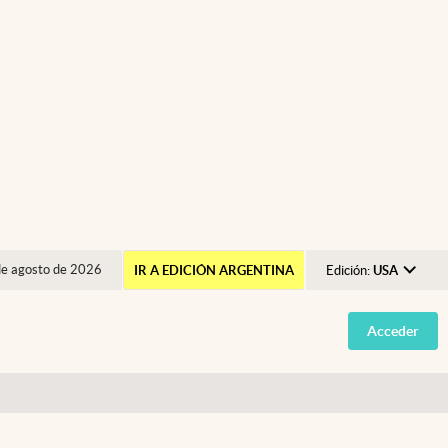
de agosto de 2026
IR A EDICIÓN ARGENTINA
Edición:
USA
Argentina
Acceder
España
México
USA
Colombia