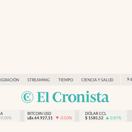
9 
IGRACIÓN
STREAMING
TIEMPO
CIENCIA Y SALUD
NA
BITCOIN USD
DÓLAR CCL
0.00
%
u$s
64.927,11
-0.03
%
$
1585,52
0.87
%