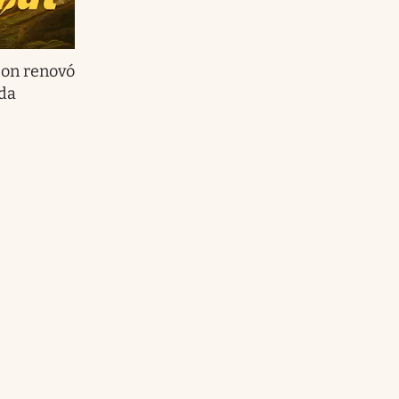
on renovó
nda