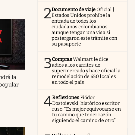
2
Documento de viaje
Oficial |
Estados Unidos prohíbe la
entrada de todos los
ciudadanos colombianos
aunque tengan una visa si
postergaron este trámite con
su pasaporte
3
Compras
Walmart le dice
adiós a los carritos de
supermercado y hace oficial la
remodelación de 650 locales
ndrá la
en todo el país
 popular
4
Reflexiones
Fiódor
Dostoievski, histórico escritor
ruso: “Es mejor equivocarse en
tu camino que tener razón
siguiendo el camino de otro”