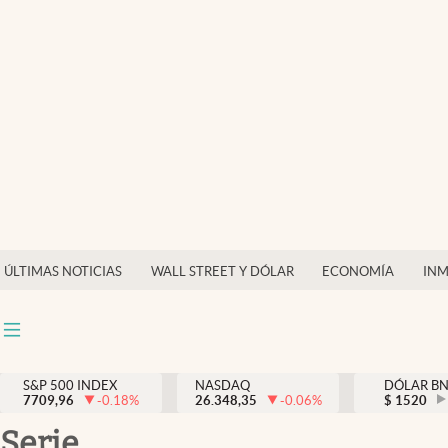
Últimas Noticias
Finanzas y economía
Wall Street y dólar
Inmigración
Trending
Tiempo
ÚLTIMAS NOTICIAS
WALL STREET Y DÓLAR
ECONOMÍA
INM
Ciencia y salud
Espiritual
Streaming
S&P 500 INDEX
NASDAQ
DÓLAR B
7709,96
-0.18
%
26.348,35
-0.06
%
$
1520
PC y mobile
serie