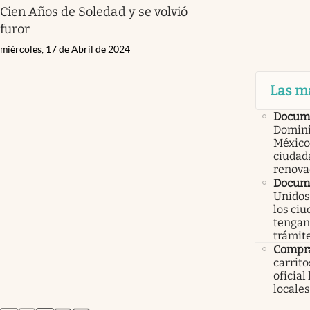
Cien Años de Soledad y se volvió
furor
miércoles, 17 de Abril de 2024
Las m
Docum
Domini
México
ciudad
renova
Docume
Unidos
los ci
tengan 
trámit
Compr
carrit
oficial
locales