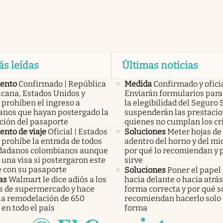
ás leídas
Últimas noticias
ento
Confirmado | República
Medida
Confirmado y ofici
cana, Estados Unidos y
Enviarán formularios para 
 prohíben el ingreso a
la elegibilidad del Seguro 
anos que hayan postergado la
suspenderán las prestacio
ción del pasaporte
quienes no cumplan los cr
nto de viaje
Oficial | Estados
Soluciones
Meter hojas d
 prohíbe la entrada de todos
adentro del horno y del mi
udadanos colombianos aunque
por qué lo recomiendan y 
una visa si postergaron este
sirve
e con su pasaporte
Soluciones
Poner el papel
as
Walmart le dice adiós a los
hacia delante o hacia atrás:
os de supermercado y hace
forma correcta y por qué s
 la remodelación de 650
recomiendan hacerlo solo
 en todo el país
forma