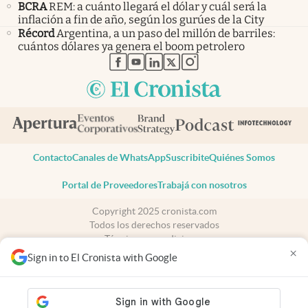
BCRA
REM: a cuánto llegará el dólar y cuál será la
inflación a fin de año, según los gurúes de la City
Récord
Argentina, a un paso del millón de barriles:
cuántos dólares ya genera el boom petrolero
abre en nueva pestaña
abre en nueva pestaña
abre en nueva pestaña
abre en nueva pestaña
abre en nueva pestaña
Contacto
Canales de WhatsApp
Suscribite
Quiénes Somos
Portal de Proveedores
Trabajá con nosotros
Copyright 2025 cronista.com
Todos los derechos reservados
Términos y condiciones
×
Privacidad
Sign in to El Cronista with Google
Consentimiento
Tel:
+54 11 7078-3270