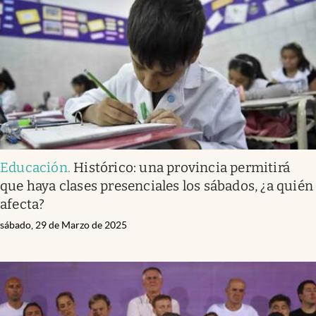
Infotechnology
Clase
Clima
Mundial 2026
Eventos Corporativos
El Cronista Studio
Educación
.
Histórico: una provincia permitirá
Mediakit
que haya clases presenciales los sábados, ¿a quién
abre en nueva pestaña
afecta?
Argentina
sábado, 29 de Marzo de 2025