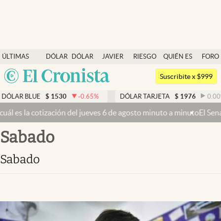
Últimas noticias
ÚLTIMAS
DÓLAR
DÓLAR
JAVIER
RIESGO
QUIÉN ES
FORO
Dólar
NOTICIAS
BLUE
MILEI
PAÍS
QUIÉN
Argentina
Members
Suscribite x $999
España
Economía y Política
UE
$
1530
-0.65
%
DÓLAR TARJETA
$
1976
0.00
%
DÓ
México
 del jueves 6 de agosto minuto a minuto
El Senado busca aprobar la L
Finanzas y Mercados
USA
sabado
Mercados Online
Colombia
Uruguay
Negocios
sabado
Columnistas
Otras secciones
Apertura