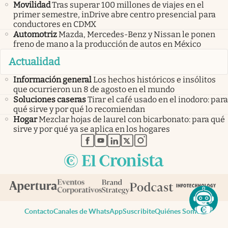
Movilidad
Tras superar 100 millones de viajes en el
primer semestre, inDrive abre centro presencial para
conductores en CDMX
Automotriz
Mazda, Mercedes-Benz y Nissan le ponen
freno de mano a la producción de autos en México
Actualidad
Información general
Los hechos históricos e insólitos
que ocurrieron un 8 de agosto en el mundo
Soluciones caseras
Tirar el café usado en el inodoro: para
qué sirve y por qué lo recomiendan
Hogar
Mezclar hojas de laurel con bicarbonato: para qué
sirve y por qué ya se aplica en los hogares
abre en nueva pestaña
abre en nueva pestaña
abre en nueva pestaña
abre en nueva pestaña
abre en nueva pestaña
Contacto
Canales de WhatsApp
Suscribite
Quiénes Somos