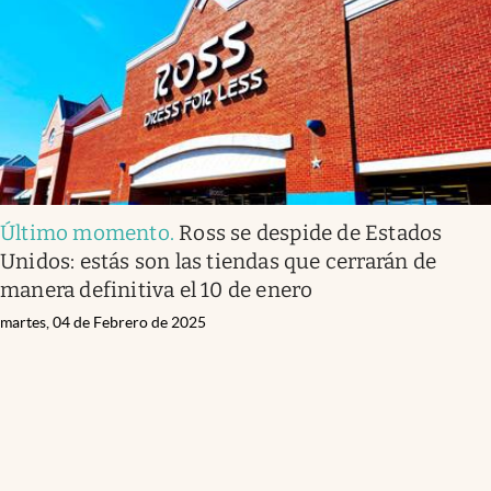
Clima
Espiritualidad
Mediakit
abre en nueva pestaña
México
Último momento
.
Ross se despide de Estados
Unidos: estás son las tiendas que cerrarán de
manera definitiva el 10 de enero
martes, 04 de Febrero de 2025