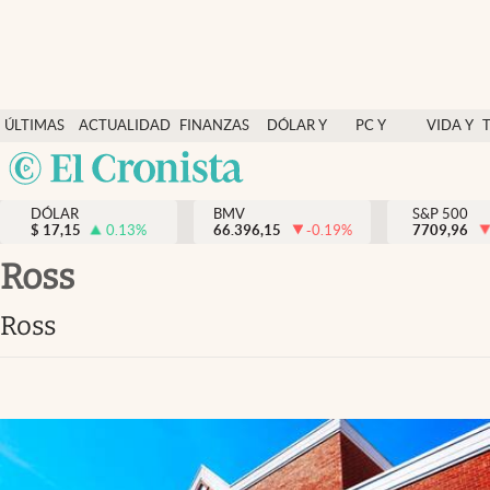
Últimas Noticias
ÚLTIMAS
ACTUALIDAD
FINANZAS
DÓLAR Y
PC Y
VIDA Y
Actualidad
NOTICIAS
Y
MERCADOS
CELULAR
ESTILO
Argentina
Finanzas y economía
ECONOMÍA
España
Dólar y mercados
DÓLAR
BMV
S&P 500
$
17,15
0.13
%
66.396,15
-0.19
%
México
7709,96
Internacionales
USA
ross
Opinión
Colombia
ross
Uruguay
Brand Strategy
Pc y celular
Vida y estilo
Tv