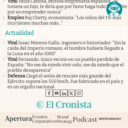
Viral
Yaiza Canosa, exitosa empresaria española: “Si
tuviera un hijo, le diría que por favor haga todo lo posible
por no emprender nunca”
Empleo
Raj Chetty, economista: “Los niños del 1% más
rico tienen muchas más...”
Actualidad
Viral
Isaac Moreno Gallo, ingeniero e historiador: “Sin la
caída del Imperio romano, el hombre hubiera llegado a
la Luna en el año 1000”
Viral
Fernando, único vecino en un pueblo perdido de
España: “No me da miedo vivir solo, me da miedo que el
pueblo desaparezca”
Defensa
Llegó el avión de rescate más grande del
Ejército: supera los 550 km/h, fue fabricado en el país y
es un orgullo nacional
abre en nueva pestaña
abre en nueva pestaña
abre en nueva pestaña
abre en nueva pestaña
abre en nueva pestaña