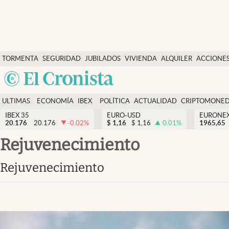
Últimas Noticias
TORMENTA
SEGURIDAD
JUBILADOS
VIVIENDA
ALQUILER
ACCIONE
Economía y finanzas
SOCIAL
Argentina
Política
España
Actualidad
ULTIMAS
ECONOMÍA
IBEX
POLÍTICA
ACTUALIDAD
CRIPTOMONE
México
NOTICIAS
Y
Y
IBEX 35
EURO-USD
EURONE
Criptomonedas
20.176
20.176
-0.02
%
$
1,16
$
1,16
0.01
%
USA
1965,65
FINANZAS
EURO
Colombia
rejuvenecimiento
España
Uruguay
rejuvenecimiento