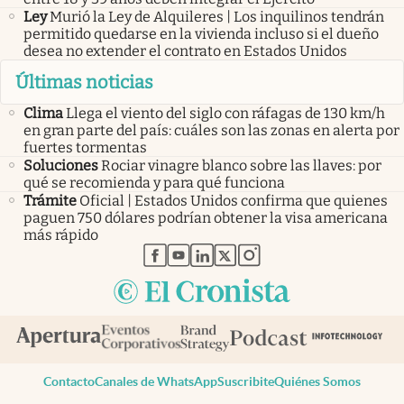
Ley
Murió la Ley de Alquileres | Los inquilinos tendrán
permitido quedarse en la vivienda incluso si el dueño
desea no extender el contrato en Estados Unidos
Últimas noticias
Clima
Llega el viento del siglo con ráfagas de 130 km/h
en gran parte del país: cuáles son las zonas en alerta por
fuertes tormentas
Soluciones
Rociar vinagre blanco sobre las llaves: por
qué se recomienda y para qué funciona
Trámite
Oficial | Estados Unidos confirma que quienes
paguen 750 dólares podrían obtener la visa americana
más rápido
abre en nueva pestaña
abre en nueva pestaña
abre en nueva pestaña
abre en nueva pestaña
abre en nueva pestaña
Contacto
Canales de WhatsApp
Suscribite
Quiénes Somos