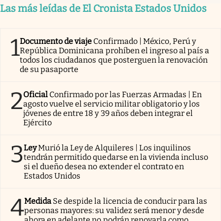
Las más leídas de El Cronista Estados Unidos
1
Documento de viaje
Confirmado | México, Perú y
República Dominicana prohíben el ingreso al país a
todos los ciudadanos que posterguen la renovación
de su pasaporte
2
Oficial
Confirmado por las Fuerzas Armadas | En
agosto vuelve el servicio militar obligatorio y los
jóvenes de entre 18 y 39 años deben integrar el
Ejército
3
Ley
Murió la Ley de Alquileres | Los inquilinos
tendrán permitido quedarse en la vivienda incluso
si el dueño desea no extender el contrato en
Estados Unidos
4
Medida
Se despide la licencia de conducir para las
personas mayores: su validez será menor y desde
ahora en adelante no podrán renovarla como