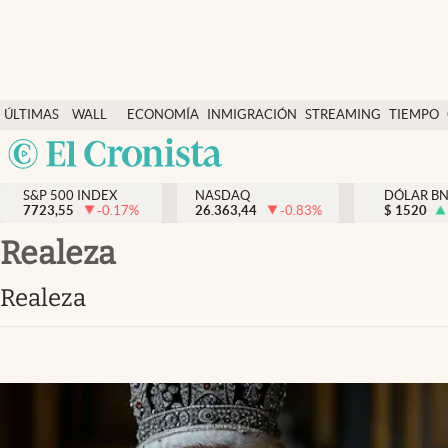
Últimas Noticias
ÚLTIMAS
WALL
ECONOMÍA
INMIGRACIÓN
STREAMING
TIEMPO
Finanzas y economía
NOTICIAS
STREET
Argentina
Wall Street y dólar
Y
España
Inmigración
DÓLAR
S&P 500 INDEX
NASDAQ
DÓLAR B
7723,55
-0.17
%
26.363,44
-0.83
%
México
$
1520
Trending
USA
realeza
Tiempo
Colombia
realeza
Uruguay
Ciencia y salud
Espiritual
Streaming
PC y mobile