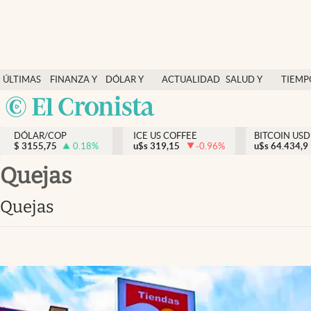
Finanzas y economía
ÚLTIMAS
FINANZA Y
DÓLAR Y
ACTUALIDAD
SALUD Y
TIEMP
Salud y nutrición
NOTICIAS
ECONOMÍA
MERCADOS
NUTRICIÓN
LIBRE
Argentina
Vida espiritual
España
Actualidad
DÓLAR/COP
ICE US COFFEE
BITCOIN USD
$
3155,75
0.18
%
u$s
319,15
-0.96
%
u$s
México
64.434,9
Tiempo libre
USA
quejas
Dólar y mercados
Colombia
quejas
Uruguay
Curiosidades
Colombia