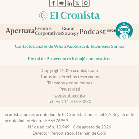
abre en nueva pestaña
abre en nueva pestaña
abre en nueva pestaña
abre en nueva pestaña
abre en nueva pestaña
Contacto
Canales de WhatsApp
Suscribite
Quiénes Somos
Portal de Proveedores
Trabajá con nosotros
Copyright 2025 cronista.com
Todos los derechos reservados
Términos y condiciones
Privacidad
Consentimiento
Tel:
+54 11 7078-3270
cronista.com
es propiedad de El Cronista Comercial S.A Registro de
propiedad intelectual: 56576959
N° de edición: 10.949 - 6 de agosto de 2026
Director Periodístico: Hernán de Goñi