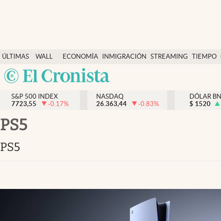
Últimas Noticias
ÚLTIMAS
WALL
ECONOMÍA
INMIGRACIÓN
STREAMING
TIEMPO
Finanzas y economía
NOTICIAS
STREET
Argentina
Wall Street y dólar
Y
España
Inmigración
DÓLAR
S&P 500 INDEX
NASDAQ
DÓLAR B
7723,55
-0.17
%
26.363,44
-0.83
%
México
$
1520
Trending
USA
PS5
Tiempo
Colombia
PS5
Uruguay
Ciencia y salud
Espiritual
Streaming
PC y mobile