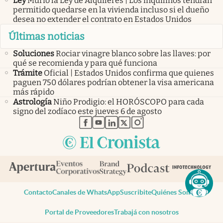
Ley
Murió la Ley de Alquileres | Los inquilinos tendrán
permitido quedarse en la vivienda incluso si el dueño
desea no extender el contrato en Estados Unidos
Últimas noticias
Soluciones
Rociar vinagre blanco sobre las llaves: por
qué se recomienda y para qué funciona
Trámite
Oficial | Estados Unidos confirma que quienes
paguen 750 dólares podrían obtener la visa americana
más rápido
Astrología
Niño Prodigio: el HORÓSCOPO para cada
signo del zodíaco este jueves 6 de agosto
abre en nueva pestaña
abre en nueva pestaña
abre en nueva pestaña
abre en nueva pestaña
abre en nueva pestaña
Contacto
Canales de WhatsApp
Suscribite
Quiénes Somos
Portal de Proveedores
Trabajá con nosotros