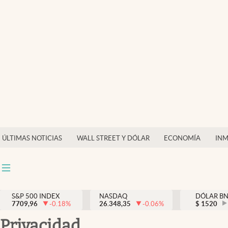
Últimas Noticias
Finanzas y economía
Wall Street y dólar
Inmigración
Trending
Tiempo
ÚLTIMAS NOTICIAS
WALL STREET Y DÓLAR
ECONOMÍA
INM
Ciencia y salud
Espiritual
Streaming
S&P 500 INDEX
NASDAQ
DÓLAR B
7709,96
-0.18
%
26.348,35
-0.06
%
$
1520
PC y mobile
privacidad