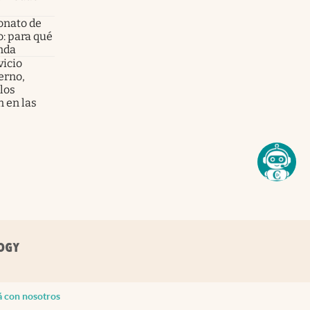
onato de
o: para qué
enda
vicio
erno,
los
n en las
á con nosotros