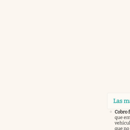
Las m
Cobro 
que em
vehícu
que no