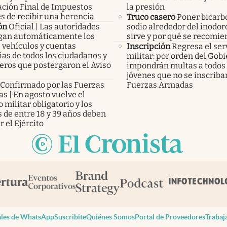
ación Final de Impuestos
la presión
s de recibir una herencia
Truco casero
Poner bicarb
ón
Oficial | Las autoridades
sodio alrededor del inodor
an automáticamente los
sirve y por qué se recomi
 vehículos y cuentas
Inscripción
Regresa el ser
as de todos los ciudadanos y
militar: por orden del Gobi
eros que postergaron el Aviso
impondrán multas a todos 
jóvenes que no se inscriba
Confirmado por las Fuerzas
Fuerzas Armadas
s | En agosto vuelve el
o militar obligatorio y los
 de entre 18 y 39 años deben
r el Ejército
les de WhatsApp
Suscribite
Quiénes Somos
Portal de Proveedores
Trabaj