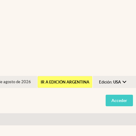
de agosto de 2026
IR A EDICIÓN ARGENTINA
Edición:
USA
Argentina
Acceder
España
México
USA
Colombia