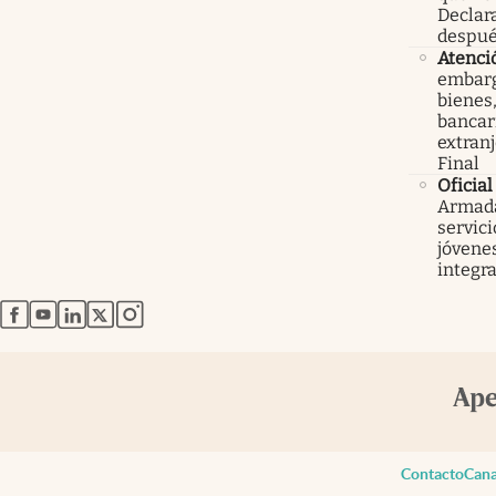
Declar
despué
Atenci
embarg
bienes,
bancari
extranj
Final
Oficial
Armada
servici
jóvenes
integra
abre en nueva pestaña
abre en nueva pestaña
abre en nueva pestaña
abre en nueva pestaña
abre en nueva pestaña
Contacto
Cana