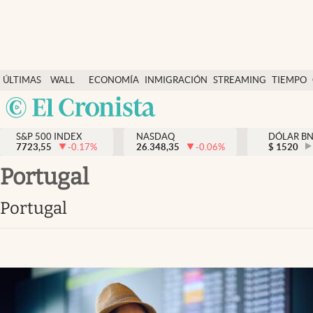
Últimas Noticias
ÚLTIMAS
WALL
ECONOMÍA
INMIGRACIÓN
STREAMING
TIEMPO
Finanzas y economía
NOTICIAS
STREET
Argentina
Wall Street y dólar
Y
España
Inmigración
DÓLAR
S&P 500 INDEX
NASDAQ
DÓLAR B
7723,55
-0.17
%
26.348,35
-0.06
%
México
$
1520
Trending
USA
Portugal
Tiempo
Colombia
Portugal
Uruguay
Ciencia y salud
Espiritual
Streaming
PC y mobile