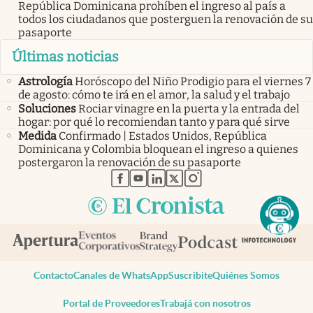
República Dominicana prohíben el ingreso al país a
todos los ciudadanos que posterguen la renovación de su
pasaporte
Últimas noticias
Astrología
Horóscopo del Niño Prodigio para el viernes 7
de agosto: cómo te irá en el amor, la salud y el trabajo
Soluciones
Rociar vinagre en la puerta y la entrada del
hogar: por qué lo recomiendan tanto y para qué sirve
Medida
Confirmado | Estados Unidos, República
Dominicana y Colombia bloquean el ingreso a quienes
postergaron la renovación de su pasaporte
abre en nueva pestaña
abre en nueva pestaña
abre en nueva pestaña
abre en nueva pestaña
abre en nueva pestaña
Contacto
Canales de WhatsApp
Suscribite
Quiénes Somos
Portal de Proveedores
Trabajá con nosotros