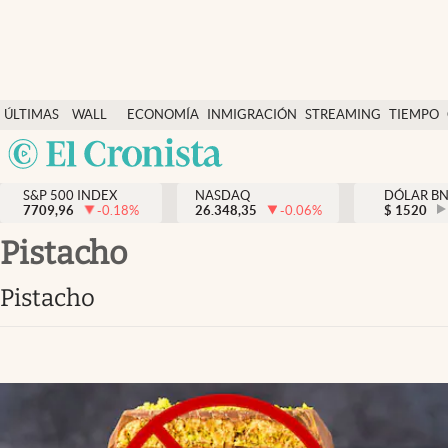
Últimas Noticias
ÚLTIMAS
WALL
ECONOMÍA
INMIGRACIÓN
STREAMING
TIEMPO
Finanzas y economía
NOTICIAS
STREET
Argentina
Wall Street y dólar
Y
España
Inmigración
DÓLAR
S&P 500 INDEX
NASDAQ
DÓLAR B
7709,96
-0.18
%
26.348,35
-0.06
%
México
$
1520
Trending
USA
pistacho
Tiempo
Colombia
pistacho
Uruguay
Ciencia y salud
Espiritual
Streaming
PC y mobile