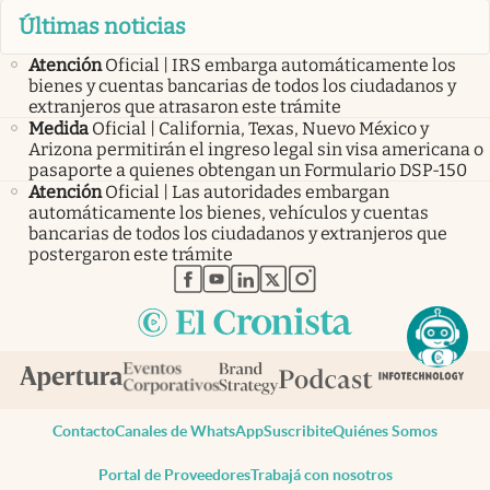
Últimas noticias
Atención
Oficial | IRS embarga automáticamente los
bienes y cuentas bancarias de todos los ciudadanos y
extranjeros que atrasaron este trámite
Medida
Oficial | California, Texas, Nuevo México y
Arizona permitirán el ingreso legal sin visa americana o
pasaporte a quienes obtengan un Formulario DSP-150
Atención
Oficial | Las autoridades embargan
automáticamente los bienes, vehículos y cuentas
bancarias de todos los ciudadanos y extranjeros que
postergaron este trámite
abre en nueva pestaña
abre en nueva pestaña
abre en nueva pestaña
abre en nueva pestaña
abre en nueva pestaña
Contacto
Canales de WhatsApp
Suscribite
Quiénes Somos
Portal de Proveedores
Trabajá con nosotros