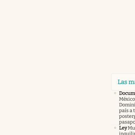
Las m
Docume
México
Domini
país a 
poster
pasapo
Ley
Mur
inquil