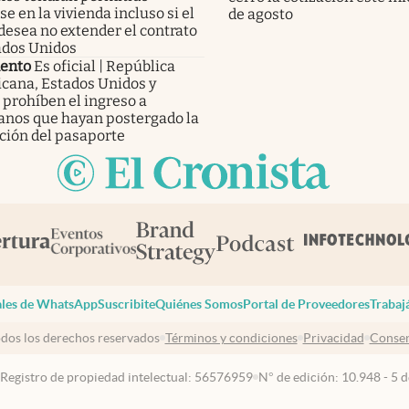
e en la vivienda incluso si el
de agosto
desea no extender el contrato
ados Unidos
ento
Es oficial | República
cana, Estados Unidos y
 prohíben el ingreso a
anos que hayan postergado la
ción del pasaporte
les de WhatsApp
Suscribite
Quiénes Somos
Portal de Proveedores
Trabaj
dos los derechos reservados
Términos y condiciones
Privacidad
Consen
 Registro de propiedad intelectual: 56576959
N° de edición: 10.948 - 5 