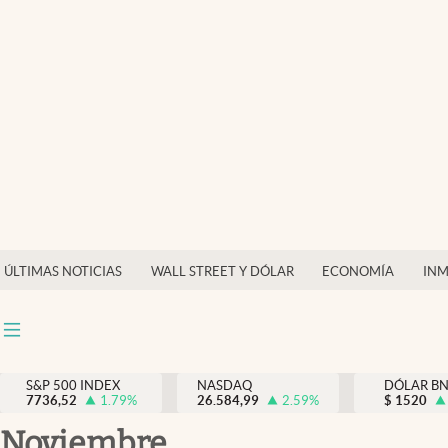
Últimas Noticias
Finanzas y economía
Wall Street y dólar
Inmigración
Trending
Tiempo
ÚLTIMAS NOTICIAS
WALL STREET Y DÓLAR
ECONOMÍA
INM
Ciencia y salud
Espiritual
Streaming
S&P 500 INDEX
NASDAQ
DÓLAR B
7736,52
1.79
%
26.584,99
2.59
%
$
1520
PC y mobile
noviembre