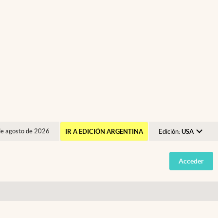
de agosto de 2026
IR A EDICIÓN ARGENTINA
Edición:
USA
Argentina
Acceder
España
México
USA
Colombia