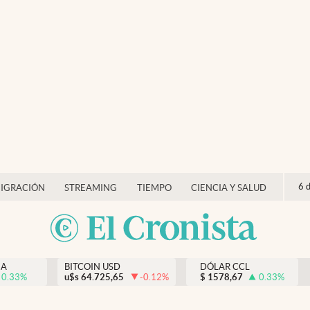
6 
IGRACIÓN
STREAMING
TIEMPO
CIENCIA Y SALUD
NA
BITCOIN USD
DÓLAR CCL
0.33
%
u$s
64.725,65
-0.12
%
$
1578,67
0.33
%