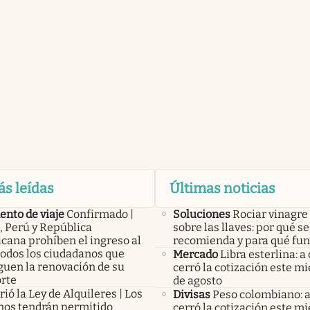
ás leídas
Últimas noticias
nto de viaje
Confirmado |
Soluciones
Rociar vinagre
, Perú y República
sobre las llaves: por qué se
cana prohíben el ingreso al
recomienda y para qué fu
todos los ciudadanos que
Mercado
Libra esterlina: a
guen la renovación de su
cerró la cotización este mi
rte
de agosto
ió la Ley de Alquileres | Los
Divisas
Peso colombiano: 
inos tendrán permitido
cerró la cotización este mi