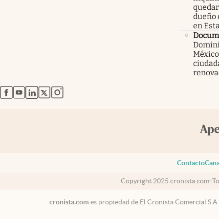
quedars
dueño 
en Est
Docum
Domini
México
ciudad
renova
abre en nueva pestaña
abre en nueva pestaña
abre en nueva pestaña
abre en nueva pestaña
abre en nueva pestaña
Contacto
Cana
Copyright 2025 cronista.com
To
cronista.com
es propiedad de El Cronista Comercial S.A