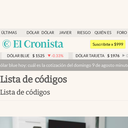
Últimas noticias
ÚLTIMAS
DÓLAR
DÓLAR
JAVIER
RIESGO
QUIÉN ES
FORO
Dólar
NOTICIAS
BLUE
MILEI
PAÍS
QUIÉN
Argentina
Members
Suscribite x $999
España
Economía y Política
DÓLAR BLUE
$
1525
-0.33
%
DÓLAR TARJETA
$
1976
0.
México
lar blue hoy: cuál es la cotización del domingo 9 de agosto minuto
Finanzas y Mercados
USA
lista de códigos
Mercados Online
Colombia
Uruguay
Negocios
lista de códigos
Columnistas
Otras secciones
Apertura