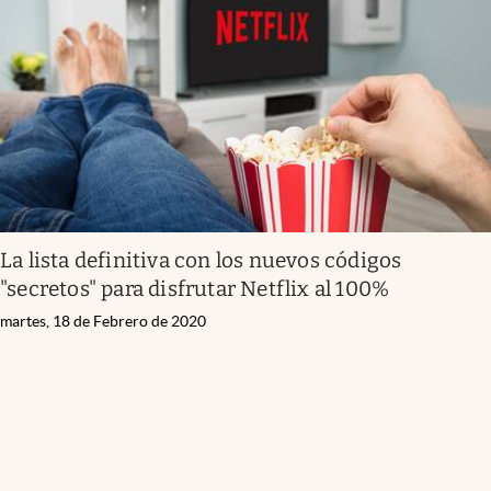
Infotechnology
Clase
Clima
Mundial 2026
Eventos Corporativos
El Cronista Studio
La lista definitiva con los nuevos códigos
Mediakit
"secretos" para disfrutar Netflix al 100%
abre en nueva pestaña
Argentina
martes, 18 de Febrero de 2020