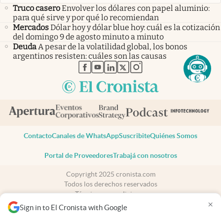
Truco casero
Envolver los dólares con papel aluminio:
para qué sirve y por qué lo recomiendan
Mercados
Dólar hoy y dólar blue hoy: cuál es la cotización
del domingo 9 de agosto minuto a minuto
Deuda
A pesar de la volatilidad global, los bonos
argentinos resisten: cuáles son las causas
abre en nueva pestaña
abre en nueva pestaña
abre en nueva pestaña
abre en nueva pestaña
abre en nueva pestaña
Contacto
Canales de WhatsApp
Suscribite
Quiénes Somos
Portal de Proveedores
Trabajá con nosotros
Copyright 2025 cronista.com
Todos los derechos reservados
Términos y condiciones
×
Privacidad
Sign in to El Cronista with Google
Consentimiento