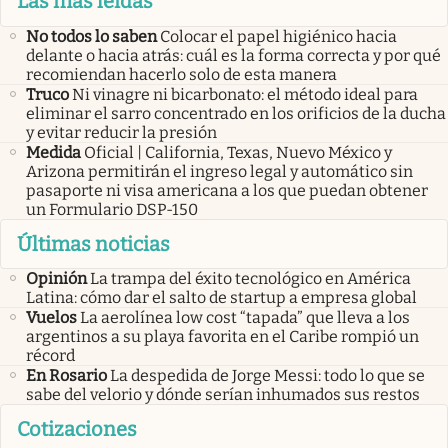
Las más leídas
No todos lo saben
Colocar el papel higiénico hacia
delante o hacia atrás: cuál es la forma correcta y por qué
recomiendan hacerlo solo de esta manera
Truco
Ni vinagre ni bicarbonato: el método ideal para
eliminar el sarro concentrado en los orificios de la ducha
y evitar reducir la presión
Medida
Oficial | California, Texas, Nuevo México y
Arizona permitirán el ingreso legal y automático sin
pasaporte ni visa americana a los que puedan obtener
un Formulario DSP-150
Últimas noticias
Opinión
La trampa del éxito tecnológico en América
Latina: cómo dar el salto de startup a empresa global
Vuelos
La aerolínea low cost “tapada” que lleva a los
argentinos a su playa favorita en el Caribe rompió un
récord
En Rosario
La despedida de Jorge Messi: todo lo que se
sabe del velorio y dónde serían inhumados sus restos
Cotizaciones