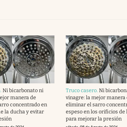
o
.
Ni bicarbonato ni
Truco casero
.
Ni bicarbon
mejor manera de
vinagre: la mejor manera
sarro concentrado en
eliminar el sarro concent
 de la ducha y evitar
espeso en los orificios de
esión
para mejorar la presión
gosto de 2026
sábado, 08 de Agosto de 2026