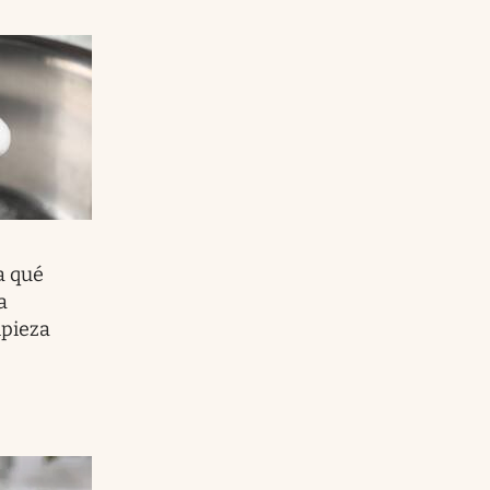
a qué
a
mpieza