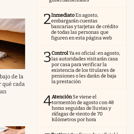
2
Inmediato
En agosto,
embargarán cuentas
bancarias y tarjetas de crédito
de todas las personas que
figuren en esta página web
3
Control
Ya es oficial: en agosto,
las autoridades visitarán casa
por casa para verificar la
existencia de los titulares de
pensiones o les darán de baja
bajo de la
la prestación
r qué cada
zan
4
Atención
Se viene el
tormentón de agosto con 48
horas seguidas de lluvias y
ráfagas de viento de 70
kilómetros por hora