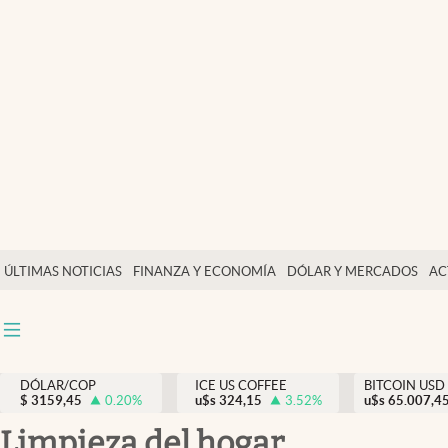
Finanzas y economía
Salud y nutrición
Vida espiritual
Actualidad
Tiempo libre
Dólar y mercados
ÚLTIMAS NOTICIAS
FINANZA Y ECONOMÍA
DÓLAR Y MERCADOS
AC
Curiosidades
DÓLAR/COP
ICE US COFFEE
BITCOIN USD
$
3159,45
0.20
%
u$s
324,15
3.52
%
u$s
65.007,4
limpieza del hogar