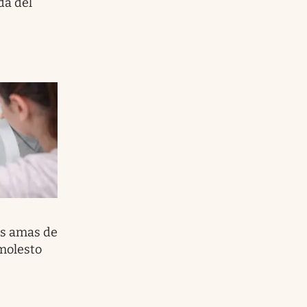
da del
las amas de
 molesto