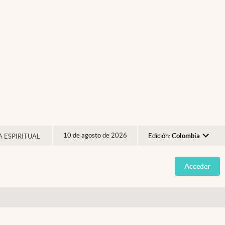
10 de agosto de 2026
Edición:
Colombia
A ESPIRITUAL
Argentina
Acceder
España
México
USA
Colombia