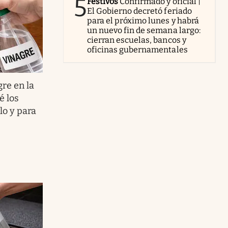
5
Festivos
Confirmado y oficial |
El Gobierno decretó feriado
para el próximo lunes y habrá
un nuevo fin de semana largo:
cierran escuelas, bancos y
oficinas gubernamentales
gre en la
é los
lo y para