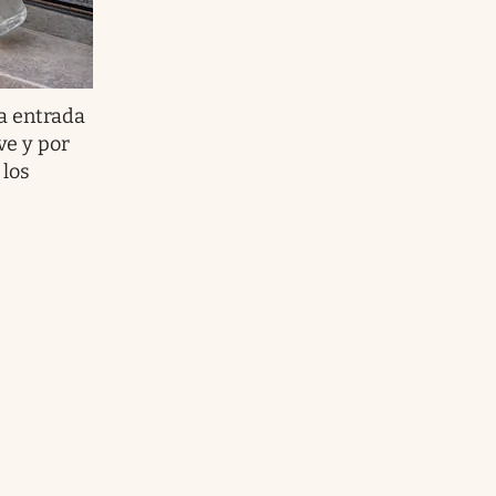
la entrada
ve y por
los