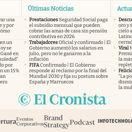
Últimas Noticias
Actua
rar una
Prestaciones
Seguridad Social paga
Descu
e y por
el subsidio mensual que pueden
oro y 
 cómo
cobrar las amas de casa sin pensión
cielo 
contributiva en 2026
Latin
cerra
 en un
Trabajadores
Oficial y confirmado | El
Hoy se
Gobierno aumentó los salarios en
Viral
M
 “Gané en
julio, pero no le ganaron a la
Premio
 soledad”
inflación
la más
replet
do por
FIFA
Confirmado | El Gobierno
án un 15%
responde al reclamo por la final del
Felici
yan
Mundial 2030 y fija su postura sobre
“La po
pero
España y Marruecos
dismin
la mul