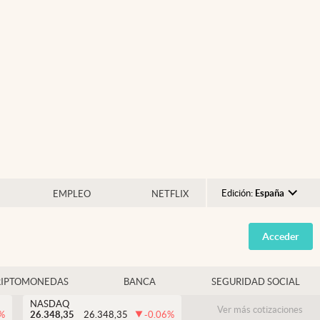
Edición:
España
EMPLEO
NETFLIX
Argentina
Acceder
España
México
RIPTOMONEDAS
BANCA
SEGURIDAD SOCIAL
USA
NASDAQ
Colombia
Ver más cotizaciones
%
26.348,35
26.348,35
-0.06
%