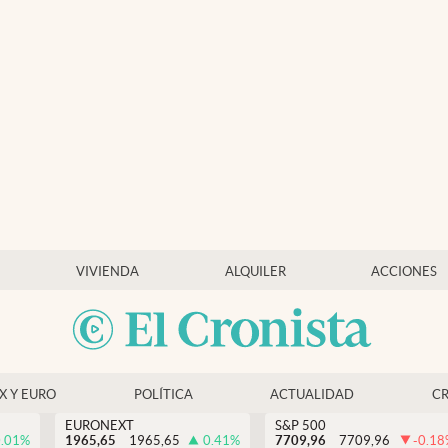
VIVIENDA
ALQUILER
ACCIONES
EX Y EURO
POLÍTICA
ACTUALIDAD
C
EURONEXT
S&P 500
.01
%
1965,65
1965,65
0.41
%
7709,96
7709,96
-0.18