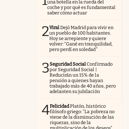
1
una botella en la rueda del
coche y por qué es fundamental
saber cómo actuar
2
Viral
Dejó Madrid para vivir en
un pueblo de 100 habitantes.
Hoy se arrepiente y quiere
volver: “Gané en tranquilidad,
pero perdí en soledad”
3
Seguridad Social
Confirmado
por Seguridad Social |
Reducirán un 15% de la
pensión a quienes hayan
trabajado más de 40 años, pero
adelanten su jubilación
4
Felicidad
Platón, histórico
filósofo griego: “La pobreza no
viene de la disminución de las
riquezas, sino de la
multiplicación de los deseos”