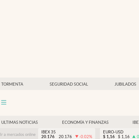
Últimas Noticias
Economía y finanzas
Política
Actualidad
Criptomonedas
TORMENTA
SEGURIDAD SOCIAL
JUBILADOS
ULTIMAS NOTICIAS
ECONOMÍA Y FINANZAS
IB
IBEX 35
EURO-USD
Ir a mercados online
20.176
20.176
-0.02
%
$
1,16
$
1,16
0