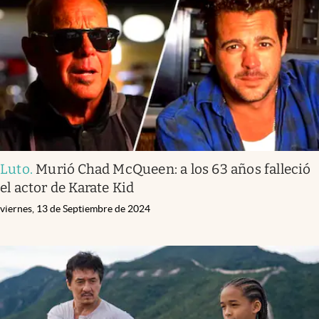
Infotechnology
Clase
Clima
Mundial 2026
Eventos Corporativos
El Cronista Studio
Luto
.
Murió Chad McQueen: a los 63 años falleció
Mediakit
el actor de Karate Kid
abre en nueva pestaña
Argentina
viernes, 13 de Septiembre de 2024