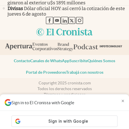
giraron al exterior u$s 1891 millones
Divisas
Dólar oficial HOY: así cerró la cotización de este
jueves 6 de agosto
abre en nueva pestaña
abre en nueva pestaña
abre en nueva pestaña
abre en nueva pestaña
abre en nueva pestaña
Contacto
Canales de WhatsApp
Suscribite
Quiénes Somos
Portal de Proveedores
Trabajá con nosotros
Copyright 2025 cronista.com
Todos los derechos reservados
Términos y condiciones
×
Privacidad
Sign in to El Cronista with Google
Consentimiento
Tel:
+54 11 7078-3270
cronista.com
es propiedad de El Cronista Comercial S.A Registro de