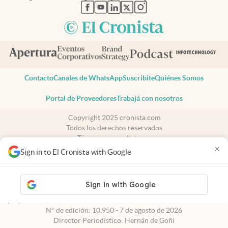
abre en nueva pestaña
abre en nueva pestaña
abre en nueva pestaña
abre en nueva pestaña
abre en nueva pestaña
Contacto
Canales de WhatsApp
Suscribite
Quiénes Somos
Portal de Proveedores
Trabajá con nosotros
Copyright 2025 cronista.com
Todos los derechos reservados
Términos y condiciones
×
Privacidad
Sign in to El Cronista with Google
Consentimiento
Tel:
+54 11 7078-3270
cronista.com
es propiedad de El Cronista Comercial S.A Registro de
propiedad intelectual: 56576959
N° de edición: 10.950 - 7 de agosto de 2026
Director Periodístico: Hernán de Goñi