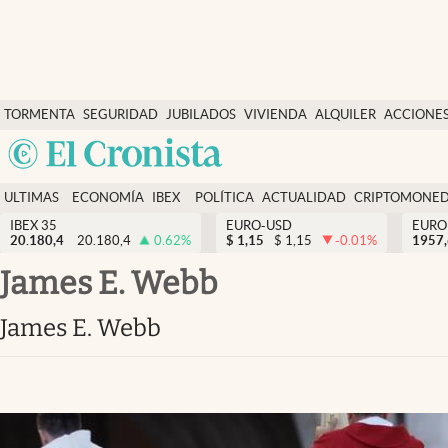
Últimas Noticias
TORMENTA
SEGURIDAD
JUBILADOS
VIVIENDA
ALQUILER
ACCIONE
Economía y finanzas
SOCIAL
Argentina
Política
España
Actualidad
ULTIMAS
ECONOMÍA
IBEX
POLÍTICA
ACTUALIDAD
CRIPTOMONE
México
NOTICIAS
Y
Y
IBEX 35
EURO-USD
EURO
Criptomonedas
20.180,4
20.180,4
0.62
%
$
1,15
$
1,15
-0.01
%
USA
1957
FINANZAS
EURO
Colombia
James E. Webb
España
Uruguay
James E. Webb