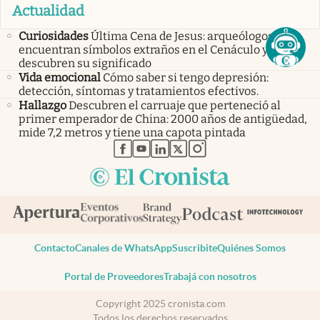
Actualidad
Curiosidades
Última Cena de Jesus: arqueólogos
encuentran símbolos extraños en el Cenáculo y
descubren su significado
Vida emocional
Cómo saber si tengo depresión:
detección, síntomas y tratamientos efectivos.
Hallazgo
Descubren el carruaje que perteneció al
primer emperador de China: 2000 años de antigüedad,
mide 7,2 metros y tiene una capota pintada
abre en nueva pestaña
abre en nueva pestaña
abre en nueva pestaña
abre en nueva pestaña
abre en nueva pestaña
Contacto
Canales de WhatsApp
Suscribite
Quiénes Somos
Portal de Proveedores
Trabajá con nosotros
Copyright 2025 cronista.com
Todos los derechos reservados