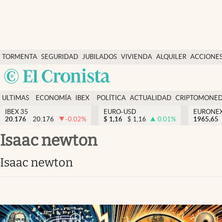
Últimas Noticias
TORMENTA
SEGURIDAD
JUBILADOS
VIVIENDA
ALQUILER
ACCIONE
Economía y finanzas
SOCIAL
Argentina
Política
España
Actualidad
ULTIMAS
ECONOMÍA
IBEX
POLÍTICA
ACTUALIDAD
CRIPTOMONE
México
NOTICIAS
Y
Y
IBEX 35
EURO-USD
EURONE
Criptomonedas
20.176
20.176
-0.02
%
$
1,16
$
1,16
0.01
%
USA
1965,65
FINANZAS
EURO
Colombia
isaac newton
España
Uruguay
isaac newton