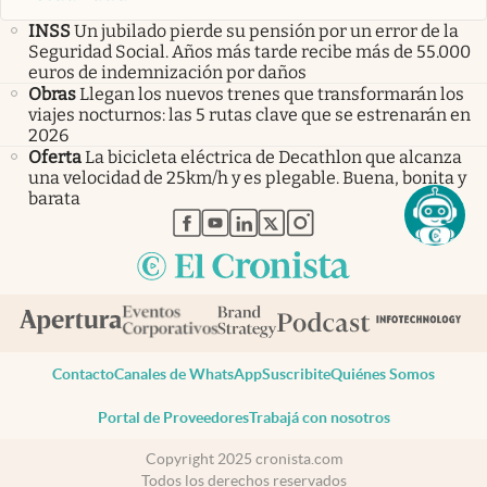
INSS
Un jubilado pierde su pensión por un error de la
Seguridad Social. Años más tarde recibe más de 55.000
euros de indemnización por daños
Obras
Llegan los nuevos trenes que transformarán los
viajes nocturnos: las 5 rutas clave que se estrenarán en
2026
Oferta
La bicicleta eléctrica de Decathlon que alcanza
una velocidad de 25km/h y es plegable. Buena, bonita y
barata
abre en nueva pestaña
abre en nueva pestaña
abre en nueva pestaña
abre en nueva pestaña
abre en nueva pestaña
Contacto
Canales de WhatsApp
Suscribite
Quiénes Somos
Portal de Proveedores
Trabajá con nosotros
Copyright 2025 cronista.com
Todos los derechos reservados