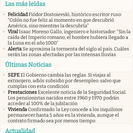
Las más leidas
Felicidad
Fiódor Dostoievski, histórico escritor ruso:
“Colón no fue feliz al momento en que descubrió
América, sino mientras la descubría”
Viral
Isaac Moreno Gallo, ingeniero e historiador: “Sin la
caída del Imperio romano, el hombre hubiera llegado a
la Luna en el año 1000”
Alerta
Se aproxima la tormenta del siglo al país. Cuáles
serán las zonas afectadas por las intensas lluvias
Últimas Noticias
SEPE
El Gobierno cambia las reglas. Si viajas al
extranjero, adiós subsidio por desempleo: salvo que
cumplas con esta condición
Prestaciones
Excelente noticia de la Seguridad Social.
Los pensionistas nacidos entre 1960 y 1970: podrán
acceder al 100% de la jubilación
Vivienda
Confirmado: la Ley concede a los inquilinos
permanecer hasta 5 años en la vivienda, aunque el
contrato firmado sea por menos tiempo
Actualidad