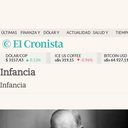
Finanzas y economía
ÚLTIMAS
FINANZA Y
DÓLAR Y
ACTUALIDAD
SALUD Y
TIEMP
Salud y nutrición
NOTICIAS
ECONOMÍA
MERCADOS
NUTRICIÓN
LIBRE
Argentina
Vida espiritual
España
Actualidad
DÓLAR/COP
ICE US COFFEE
BITCOIN USD
$
3157,43
0.13
%
u$s
319,15
-0.96
%
u$s
México
64.927,1
Tiempo libre
USA
infancia
Dólar y mercados
Colombia
infancia
Uruguay
Curiosidades
Colombia