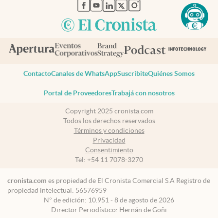
abre en nueva pestaña
abre en nueva pestaña
abre en nueva pestaña
abre en nueva pestaña
abre en nueva pestaña
Contacto
Canales de WhatsApp
Suscribite
Quiénes Somos
Portal de Proveedores
Trabajá con nosotros
Copyright 2025 cronista.com
Todos los derechos reservados
Términos y condiciones
Privacidad
Consentimiento
Tel:
+54 11 7078-3270
cronista.com
es propiedad de El Cronista Comercial S.A Registro de
propiedad intelectual: 56576959
N° de edición: 10.951 - 8 de agosto de 2026
Director Periodístico: Hernán de Goñi