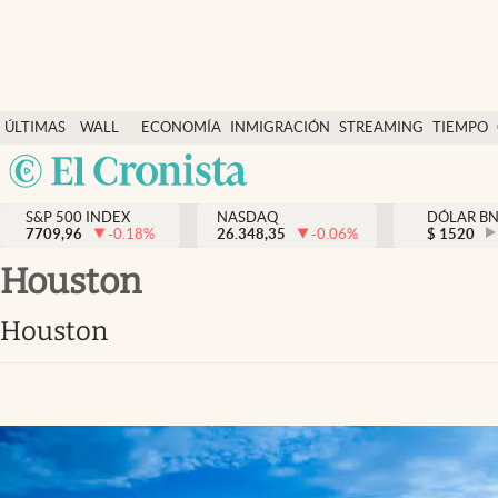
Últimas Noticias
ÚLTIMAS
WALL
ECONOMÍA
INMIGRACIÓN
STREAMING
TIEMPO
Finanzas y economía
NOTICIAS
STREET
Argentina
Wall Street y dólar
Y
España
Inmigración
DÓLAR
S&P 500 INDEX
NASDAQ
DÓLAR B
7709,96
-0.18
%
26.348,35
-0.06
%
México
$
1520
Trending
USA
Houston
Tiempo
Colombia
Houston
Uruguay
Ciencia y salud
Espiritual
Streaming
PC y mobile