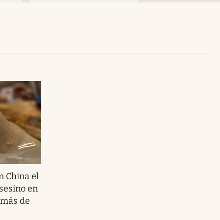
Uruguay
n China el
sesino en
 más de