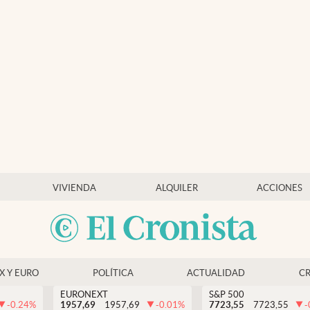
VIVIENDA
ALQUILER
ACCIONES
EX Y EURO
POLÍTICA
ACTUALIDAD
C
EURONEXT
S&P 500
-0.24
%
1957,69
1957,69
-0.01
%
7723,55
7723,55
-