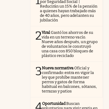
1
por Seguridad Social |
Reducirán un 15% de la pensión
a quienes hayan trabajado más
de 40 años, pero adelanten su
jubilación
2
Viral
Gastó los ahorros de su
vida en un terreno vacío.
Nueve años después, un grupo
de voluntarios le construyó
una casa con 850 bloques de
plástico reciclado
3
Nueva normativa
Oficial y
confirmado: entra en vigor la
ley que prohíbe mantener
perros y gatos de forma
habitual en balcones, sótanos,
terrazas y patios
4
Oportunidad
Buscan
voluntarios para vivir gratis en