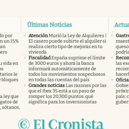
Últimas Noticias
Actua
do por
Atención
Murió la Ley de Alquileres |
Gastr
án un 15%
El casero puede subirte el alquiler si
maest
yan
realiza cierto tipo de mejoras en tu
queso 
pero
vivienda
podría
Fiscalidad
España suprime el límite
Recom
u vida en
de 3000 euros y ahora la banca
las es
os
informará automáticamente de
recom
arios le
todos los movimientos sospechosos
hacer
0 bloques
en todas las cuentas del país
Oficia
Grandes noticias
Las razones por las
Gobier
que el Ibex 35 está a un paso de
próxim
a ley que
romper los 20.300 puntos: qué
país: 
gatos de
significa para los inversionistas
guber
, sótanos,