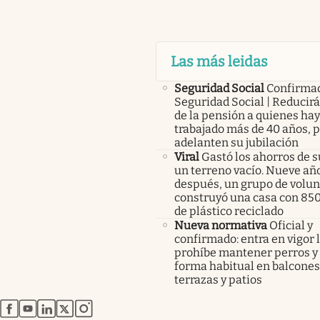
Las más leidas
Seguridad Social
Confirma
Seguridad Social | Reducir
de la pensión a quienes ha
trabajado más de 40 años, 
adelanten su jubilación
Viral
Gastó los ahorros de s
un terreno vacío. Nueve añ
después, un grupo de volunt
construyó una casa con 85
de plástico reciclado
Nueva normativa
Oficial y
confirmado: entra en vigor l
prohíbe mantener perros y 
forma habitual en balcones
terrazas y patios
abre en nueva pestaña
abre en nueva pestaña
abre en nueva pestaña
abre en nueva pestaña
abre en nueva pestaña