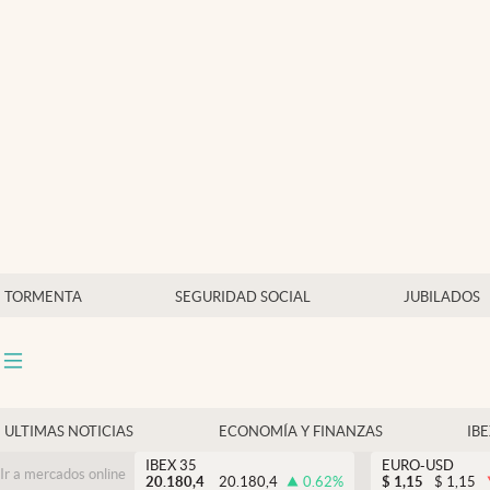
Últimas Noticias
Economía y finanzas
Política
Actualidad
Criptomonedas
TORMENTA
SEGURIDAD SOCIAL
JUBILADOS
ULTIMAS NOTICIAS
ECONOMÍA Y FINANZAS
IB
IBEX 35
EURO-USD
Ir a mercados online
20.180,4
20.180,4
0.62
%
$
1,15
$
1,15