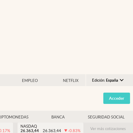
Edición:
España
EMPLEO
NETFLIX
Argentina
Acceder
España
México
RIPTOMONEDAS
BANCA
SEGURIDAD SOCIAL
USA
NASDAQ
Colombia
Ver más cotizaciones
0.17
%
26.363,44
26.363,44
-0.83
%