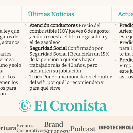
Últimas Noticias
Actua
Atención conductores
Precio del
Predic
a ley que
combustible HOY jueves 6 de agosto:
Aries:
gatos de
¿cuánto cuesta el litro de gasolina y
este j
, sótanos,
el de gasóleo?
Predic
Seguridad Social
Confirmado por
para H
arios
Seguridad Social | Reducirán un 15%
te irá
 griega:
de la pensión a quienes hayan
Predic
uno y solo
trabajado más de 40 años, pero
Virgo:
ía
adelanten su jubilación
este j
o | Los
Truco
Poner una moneda en el router
astro
ienen los
del wifi: por qué lo recomiendan y
ios para
para qué sirve
ión