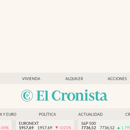
VIVIENDA
ALQUILER
ACCIONES
EX Y EURO
POLÍTICA
ACTUALIDAD
C
EURONEXT
S&P 500
0.04
%
1957,69
1957,69
-0.01
%
7736,52
7736,52
1.79