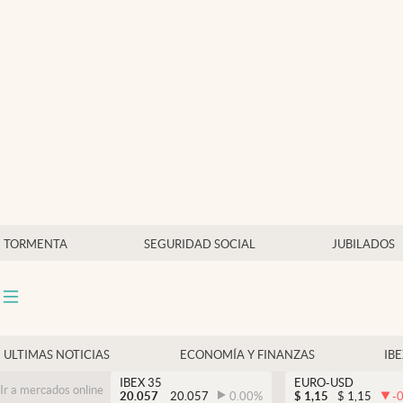
Últimas Noticias
Economía y finanzas
Política
Actualidad
Criptomonedas
TORMENTA
SEGURIDAD SOCIAL
JUBILADOS
ULTIMAS NOTICIAS
ECONOMÍA Y FINANZAS
IB
IBEX 35
EURO-USD
Ir a mercados online
20.057
20.057
0.00
%
$
1,15
$
1,15
-