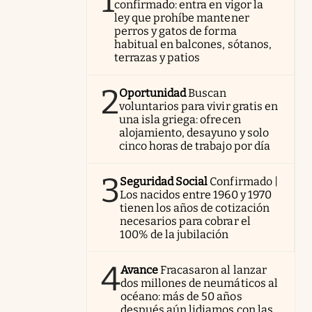
1
confirmado: entra en vigor la
ley que prohíbe mantener
perros y gatos de forma
habitual en balcones, sótanos,
terrazas y patios
2
Oportunidad
Buscan
voluntarios para vivir gratis en
una isla griega: ofrecen
alojamiento, desayuno y solo
cinco horas de trabajo por día
3
Seguridad Social
Confirmado |
Los nacidos entre 1960 y 1970
tienen los años de cotización
necesarios para cobrar el
100% de la jubilación
4
Avance
Fracasaron al lanzar
dos millones de neumáticos al
océano: más de 50 años
después aún lidiamos con las