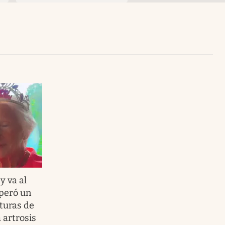
Uruguay
y va al
uperó un
turas de
 artrosis