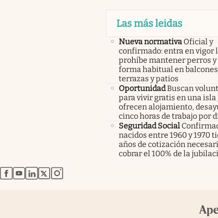
Las más leidas
Nueva normativa
Oficial y
confirmado: entra en vigor l
prohíbe mantener perros y 
forma habitual en balcones
terrazas y patios
Oportunidad
Buscan volunt
para vivir gratis en una isla
ofrecen alojamiento, desay
cinco horas de trabajo por d
Seguridad Social
Confirmad
nacidos entre 1960 y 1970 t
años de cotización necesar
cobrar el 100% de la jubilac
abre en nueva pestaña
abre en nueva pestaña
abre en nueva pestaña
abre en nueva pestaña
abre en nueva pestaña