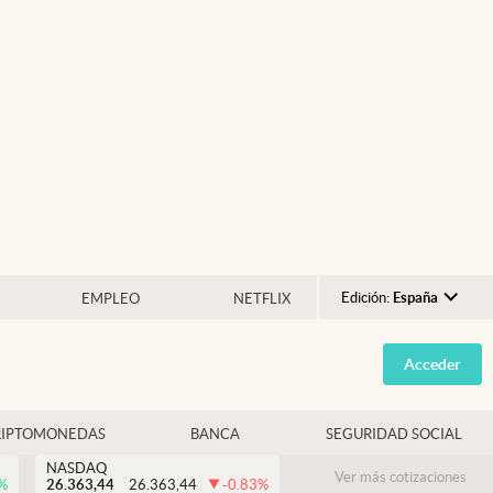
Edición:
España
EMPLEO
NETFLIX
Argentina
Acceder
España
México
RIPTOMONEDAS
BANCA
SEGURIDAD SOCIAL
USA
NASDAQ
Colombia
Ver más cotizaciones
%
26.363,44
26.363,44
-0.83
%