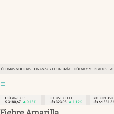
Finanzas y economía
Salud y nutrición
Vida espiritual
Actualidad
Tiempo libre
Dólar y mercados
ÚLTIMAS NOTICIAS
FINANZA Y ECONOMÍA
DÓLAR Y MERCADOS
A
Curiosidades
DÓLAR/COP
ICE US COFFEE
BITCOIN USD
$
3180,67
0.15
%
u$s
323,05
1.19
%
u$s
64.531,3
Fiebre Amarilla