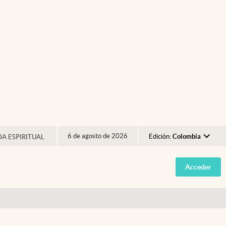
6 de agosto de 2026
Edición:
Colombia
DA ESPIRITUAL
Argentina
Acceder
España
México
USA
Colombia