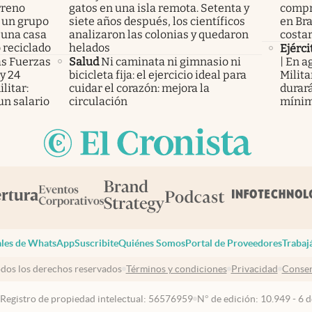
rreno
gatos en una isla remota. Setenta y
compr
 un grupo
siete años después, los científicos
en Bra
 una casa
analizaron las colonias y quedaron
costa
 reciclado
helados
Ejérci
as Fuerzas
Salud
Ni caminata ni gimnasio ni
| En a
y 24
bicicleta fija: el ejercicio ideal para
Milita
litar:
cuidar el corazón: mejora la
durará
un salario
circulación
mínimo
les de WhatsApp
Suscribite
Quiénes Somos
Portal de Proveedores
Trabaj
dos los derechos reservados
Términos y condiciones
Privacidad
Consen
 Registro de propiedad intelectual: 56576959
N° de edición: 10.949 - 6 