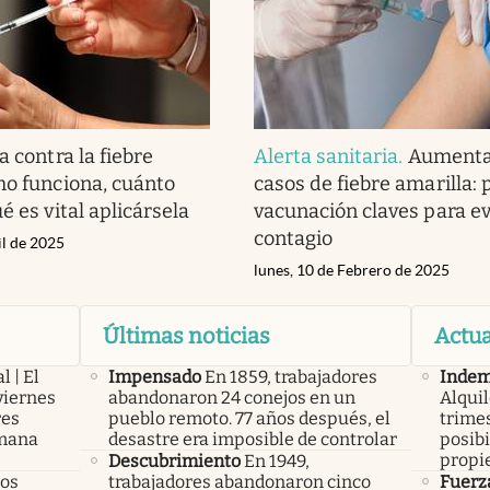
 contra la fiebre
Alerta sanitaria
.
Aumenta
mo funciona, cuánto
casos de fiebre amarilla:
é es vital aplicársela
vacunación claves para ev
contagio
il de 2025
lunes, 10 de Febrero de 2025
Últimas noticias
Actua
l | El
Impensado
En 1859, trabajadores
Indem
viernes
abandonaron 24 conejos en un
Alqui
res
pueblo remoto. 77 años después, el
trimes
emana
desastre era imposible de controlar
posibi
propi
Descubrimiento
En 1949,
los
trabajadores abandonaron cinco
Fuerz