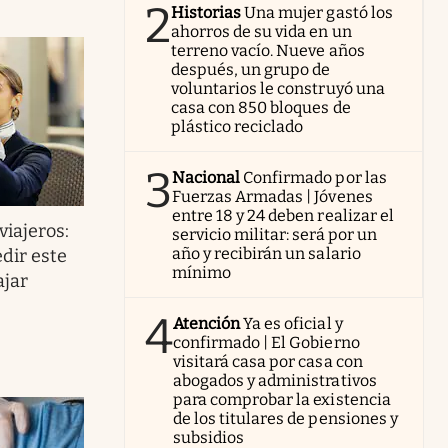
2
Historias
Una mujer gastó los
ahorros de su vida en un
terreno vacío. Nueve años
después, un grupo de
voluntarios le construyó una
casa con 850 bloques de
plástico reciclado
3
Nacional
Confirmado por las
Fuerzas Armadas | Jóvenes
entre 18 y 24 deben realizar el
viajeros:
servicio militar: será por un
año y recibirán un salario
dir este
mínimo
ajar
4
Atención
Ya es oficial y
confirmado | El Gobierno
visitará casa por casa con
abogados y administrativos
para comprobar la existencia
de los titulares de pensiones y
subsidios