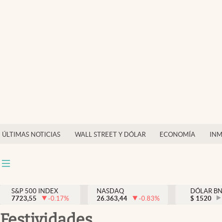
Últimas Noticias
Finanzas y economía
Wall Street y dólar
Inmigración
Trending
Tiempo
ÚLTIMAS NOTICIAS
WALL STREET Y DÓLAR
ECONOMÍA
INM
Ciencia y salud
Espiritual
Streaming
S&P 500 INDEX
NASDAQ
DÓLAR B
7723,55
-0.17
%
26.363,44
-0.83
%
$
1520
PC y mobile
festividades