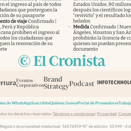
n el ingreso al país de todos
Estados Unidos. 80 millon
udadanos que posterguen la
después los científicos lo
ción de su pasaporte
“revivirlo” y el resultado lo
helados
nto de viaje
Confirmado |
, Perú y República
Medida
Confirmado | Nuev
cana prohíben el ingreso al
Ángeles, Houston y San A
todos los ciudadanos que
prohibirán la licencia de c
guen la renovación de su
quienes no puedan presen
rte
documento
les de WhatsApp
Suscribite
Quiénes Somos
Portal de Proveedores
Trabaj
dos los derechos reservados
Términos y condiciones
Privacidad
Consen
 Registro de propiedad intelectual: 56576959
N° de edición: 10.949 - 6 