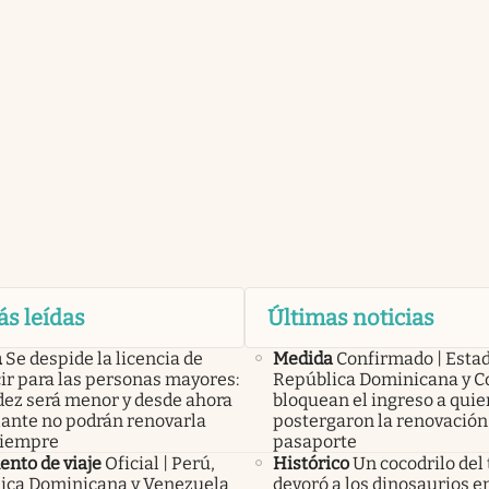
ás leídas
Últimas noticias
a
Se despide la licencia de
Medida
Confirmado | Esta
ir para las personas mayores:
República Dominicana y C
idez será menor y desde ahora
bloquean el ingreso a qui
lante no podrán renovarla
postergaron la renovación
siempre
pasaporte
nto de viaje
Oficial | Perú,
Histórico
Un cocodrilo del 
ica Dominicana y Venezuela
devoró a los dinosaurios en