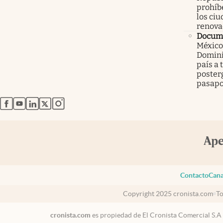
prohíbe
los ci
renova
Docume
México
Domini
país a 
poster
pasapo
abre en nueva pestaña
abre en nueva pestaña
abre en nueva pestaña
abre en nueva pestaña
abre en nueva pestaña
Contacto
Cana
Copyright 2025 cronista.com
To
cronista.com
es propiedad de El Cronista Comercial S.A