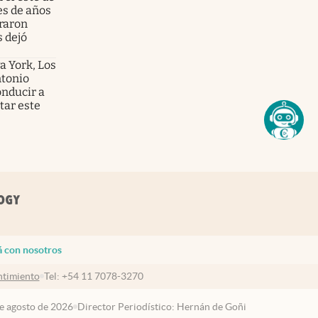
es de años
graron
s dejó
a York, Los
ntonio
onducir a
tar este
á con nosotros
timiento
Tel:
+54 11 7078-3270
de agosto de 2026
Director Periodístico: Hernán de Goñi