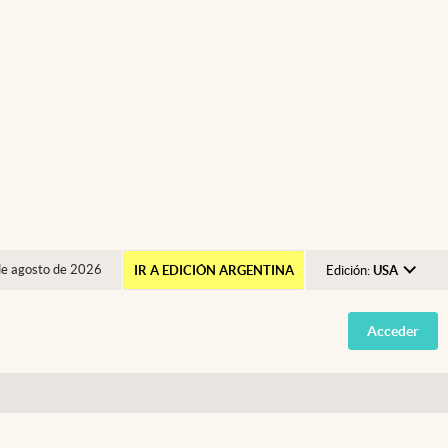
de agosto de 2026
IR A EDICIÓN ARGENTINA
Edición:
USA
Argentina
Acceder
España
México
USA
Colombia