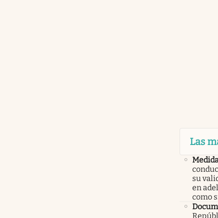
Las m
Medid
conduc
su val
en ade
como 
Docume
Repúbl