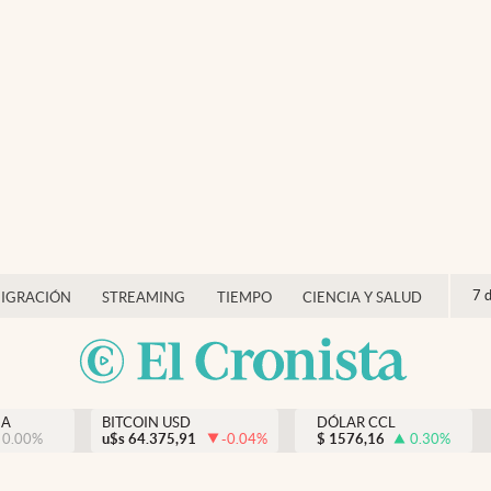
7 
IGRACIÓN
STREAMING
TIEMPO
CIENCIA Y SALUD
NA
BITCOIN USD
DÓLAR CCL
0.00
%
u$s
64.375,91
-0.04
%
$
1576,16
0.30
%