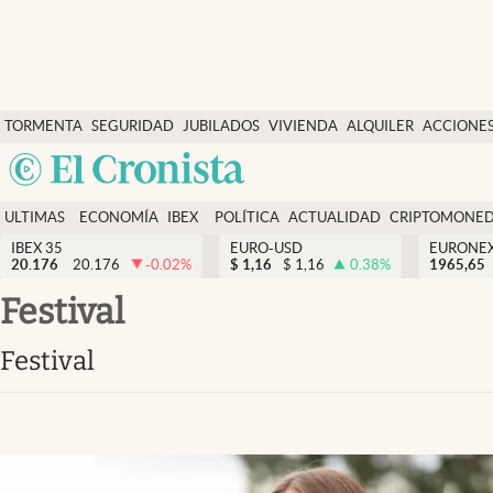
Últimas Noticias
TORMENTA
SEGURIDAD
JUBILADOS
VIVIENDA
ALQUILER
ACCIONE
Economía y finanzas
SOCIAL
Argentina
Política
España
Actualidad
ULTIMAS
ECONOMÍA
IBEX
POLÍTICA
ACTUALIDAD
CRIPTOMONE
México
NOTICIAS
Y
Y
IBEX 35
EURO-USD
EURONE
Criptomonedas
20.176
20.176
-0.02
%
$
1,16
$
1,16
0.38
%
USA
1965,65
FINANZAS
EURO
Colombia
festival
España
Uruguay
festival