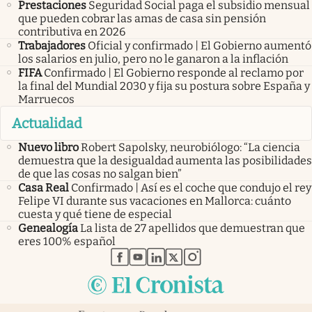
Prestaciones
Seguridad Social paga el subsidio mensual
que pueden cobrar las amas de casa sin pensión
contributiva en 2026
Trabajadores
Oficial y confirmado | El Gobierno aumentó
los salarios en julio, pero no le ganaron a la inflación
FIFA
Confirmado | El Gobierno responde al reclamo por
la final del Mundial 2030 y fija su postura sobre España y
Marruecos
Actualidad
Nuevo libro
Robert Sapolsky, neurobiólogo: “La ciencia
demuestra que la desigualdad aumenta las posibilidades
de que las cosas no salgan bien”
Casa Real
Confirmado | Así es el coche que condujo el rey
Felipe VI durante sus vacaciones en Mallorca: cuánto
cuesta y qué tiene de especial
Genealogía
La lista de 27 apellidos que demuestran que
eres 100% español
abre en nueva pestaña
abre en nueva pestaña
abre en nueva pestaña
abre en nueva pestaña
abre en nueva pestaña