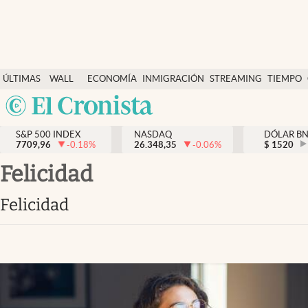
Últimas Noticias
ÚLTIMAS
WALL
ECONOMÍA
INMIGRACIÓN
STREAMING
TIEMPO
Finanzas y economía
NOTICIAS
STREET
Argentina
Wall Street y dólar
Y
España
Inmigración
DÓLAR
S&P 500 INDEX
NASDAQ
DÓLAR B
7709,96
-0.18
%
26.348,35
-0.06
%
México
$
1520
Trending
USA
felicidad
Tiempo
Colombia
felicidad
Uruguay
Ciencia y salud
Espiritual
Streaming
PC y mobile