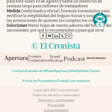
para este lunes 10 de agosto y habrá un nuevo fin de
semana largo para millones de trabajadores
Medida
Confirmado y oficial| Enviarán formularios para
verificar la elegibilidad del Seguro Social y suspenderán
las prestaciones de quienes no cumplan los criterios
Soluciones
Meter hojas de menta adentro del horno y del
microondas: por qué lo recomiendan y para qué sirve
abre en nueva pestaña
abre en nueva pestaña
abre en nueva pestaña
abre en nueva pestaña
abre en nueva pestaña
Contacto
Canales de WhatsApp
Suscribite
Quiénes Somos
Portal de Proveedores
Trabajá con nosotros
Copyright 2025 cronista.com
Todos los derechos reservados
Términos y condiciones
Privacidad
Consentimiento