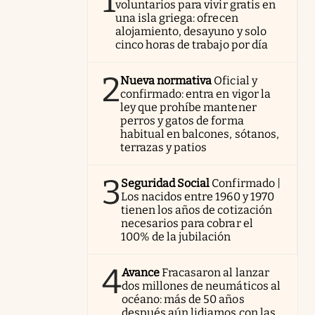
1
voluntarios para vivir gratis en
una isla griega: ofrecen
alojamiento, desayuno y solo
cinco horas de trabajo por día
2
Nueva normativa
Oficial y
confirmado: entra en vigor la
ley que prohíbe mantener
perros y gatos de forma
habitual en balcones, sótanos,
terrazas y patios
3
Seguridad Social
Confirmado |
Los nacidos entre 1960 y 1970
tienen los años de cotización
necesarios para cobrar el
100% de la jubilación
4
Avance
Fracasaron al lanzar
dos millones de neumáticos al
océano: más de 50 años
después aún lidiamos con las