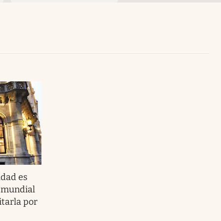
Uruguay
udad es
l mundial
itarla por