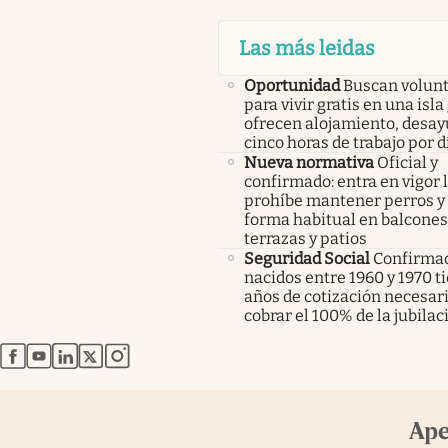
Las más leidas
Oportunidad
Buscan volunt
para vivir gratis en una isla
ofrecen alojamiento, desay
cinco horas de trabajo por d
Nueva normativa
Oficial y
confirmado: entra en vigor l
prohíbe mantener perros y 
forma habitual en balcones
terrazas y patios
Seguridad Social
Confirmad
nacidos entre 1960 y 1970 t
años de cotización necesar
cobrar el 100% de la jubilac
abre en nueva pestaña
abre en nueva pestaña
abre en nueva pestaña
abre en nueva pestaña
abre en nueva pestaña