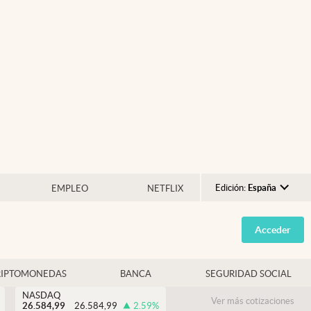
Edición:
España
EMPLEO
NETFLIX
Argentina
Acceder
España
México
RIPTOMONEDAS
BANCA
SEGURIDAD SOCIAL
USA
NASDAQ
Colombia
Ver más cotizaciones
26.584,99
26.584,99
2.59
%