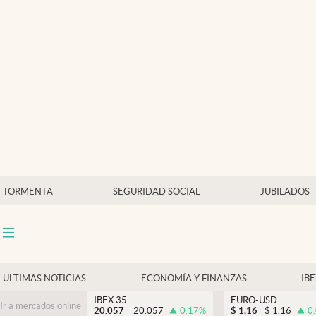
Últimas Noticias
Economía y finanzas
Política
Actualidad
Criptomonedas
TORMENTA
SEGURIDAD SOCIAL
JUBILADOS
ULTIMAS NOTICIAS
ECONOMÍA Y FINANZAS
IB
IBEX 35
EURO-USD
Ir a mercados online
20.057
20.057
0.17
%
$
1,16
$
1,16
0