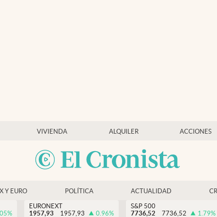
VIVIENDA
ALQUILER
ACCIONES
EX Y EURO
POLÍTICA
ACTUALIDAD
C
EURONEXT
S&P 500
.05
%
1957,93
1957,93
0.96
%
7736,52
7736,52
1.79
%