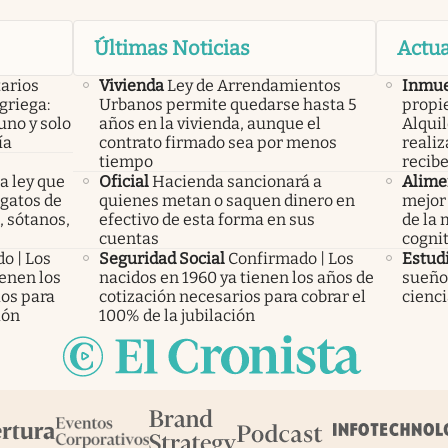
Últimas Noticias
Actua
arios
Vivienda
Ley de Arrendamientos
Inmue
 griega:
Urbanos permite quedarse hasta 5
propie
uno y solo
años en la vivienda, aunque el
Alquil
ía
contrato firmado sea por menos
realiz
tiempo
recib
a ley que
Oficial
Hacienda sancionará a
Alime
gatos de
quienes metan o saquen dinero en
mejor 
, sótanos,
efectivo de esta forma en sus
de la 
cuentas
cognit
o | Los
Seguridad Social
Confirmado | Los
Estud
ienen los
nacidos en 1960 ya tienen los años de
sueño?
ios para
cotización necesarios para cobrar el
cienci
ión
100% de la jubilación