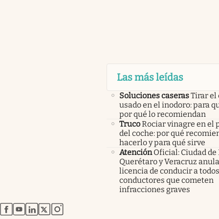
Las más leídas
Soluciones caseras
Tirar el
usado en el inodoro: para qu
por qué lo recomiendan
Truco
Rociar vinagre en el 
del coche: por qué recomi
hacerlo y para qué sirve
Atención
Oficial: Ciudad de
Querétaro y Veracruz anula
licencia de conducir a todos
conductores que cometen
infracciones graves
abre en nueva pestaña
abre en nueva pestaña
abre en nueva pestaña
abre en nueva pestaña
abre en nueva pestaña