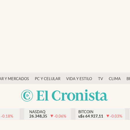
AR Y MERCADOS
PC Y CELULAR
VIDA Y ESTILO
TV
CLIMA
B
NASDAQ
BITCOIN
-0.18
%
26.348,35
-0.06
%
u$s
64.927,11
-0.03
%