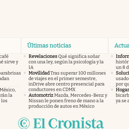
Últimas noticias
Actua
 café
Revelaciones
Qué significa soñar
Infor
é sirve y
con una ley, según la psicología y la
histór
IA
un 8 
parabrisas
Movilidad
Tras superar 100 millones
Soluc
endan
de viajes en el primer semestre,
usado 
inDrive abre centro presencial para
por q
conductores en CDMX
 México,
Hoga
rán la
Automotriz
Mazda, Mercedes-Benz y
bicarb
 los
Nissan le ponen freno de mano a la
ya se 
producción de autos en México