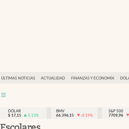
Últimas Noticias
Actualidad
Finanzas y economía
Dólar y mercados
Internacionales
Opinión
ÚLTIMAS NOTICIAS
ACTUALIDAD
FINANZAS Y ECONOMÍA
DÓL
Brand Strategy
Pc y celular
Vida y estilo
DÓLAR
BMV
S&P 500
$
17,15
0.13
%
66.396,15
-0.19
%
7709,96
Tv
escolares