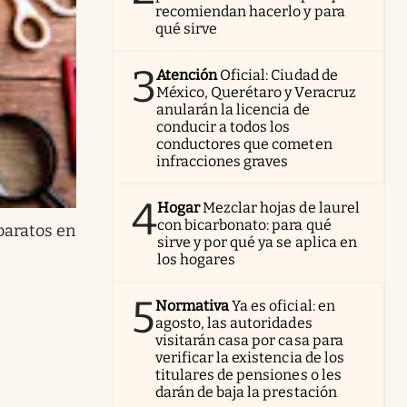
recomiendan hacerlo y para
qué sirve
3
Atención
Oficial: Ciudad de
México, Querétaro y Veracruz
anularán la licencia de
conducir a todos los
conductores que cometen
infracciones graves
4
Hogar
Mezclar hojas de laurel
con bicarbonato: para qué
 baratos en
sirve y por qué ya se aplica en
los hogares
5
Normativa
Ya es oficial: en
agosto, las autoridades
visitarán casa por casa para
verificar la existencia de los
titulares de pensiones o les
darán de baja la prestación