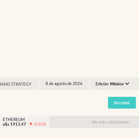
8 de agosto de 2026
Edición:
México
RAND STRATEGY
Argentina
Acceder
España
México
ETHEREUM
Ver más cotizaciones
u$s
1913,47
-0.01
%
USA
Colombia