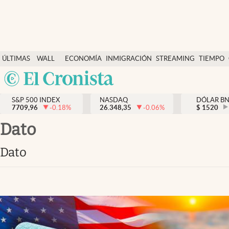
Últimas Noticias
ÚLTIMAS
WALL
ECONOMÍA
INMIGRACIÓN
STREAMING
TIEMPO
Finanzas y economía
NOTICIAS
STREET
Argentina
Wall Street y dólar
Y
España
Inmigración
DÓLAR
S&P 500 INDEX
NASDAQ
DÓLAR B
7709,96
-0.18
%
26.348,35
-0.06
%
México
$
1520
Trending
USA
dato
Tiempo
Colombia
dato
Uruguay
Ciencia y salud
Espiritual
Streaming
PC y mobile