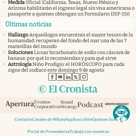
Medida
Oficial |California, Texas, Nuevo México y
Arizona habilitarán el ingreso legal sin visa americana o
pasaporte a quienes obtengan un Formulario DSP-150
Últimas noticias
Hallazgo
Arqueólogos encuentran el mayor tesoro de la
humanidad: recuperan del fondo del mar una de las 7
maravillas del mundo
Soluciones
Licuar bicarbonato de sodio con cáscara de
banana: por qué lo recomiendan y para qué sirve
Astrología
Niño Prodigio: el HORÓSCOPO para cada
signo del zodíaco este domingo 9 de agosto
abre en nueva pestaña
abre en nueva pestaña
abre en nueva pestaña
abre en nueva pestaña
abre en nueva pestaña
Contacto
Canales de WhatsApp
Suscribite
Quiénes Somos
Portal de Proveedores
Trabajá con nosotros