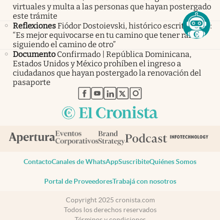
virtuales y multa a las personas que hayan postergado
este trámite
Reflexiones
Fiódor Dostoievski, histórico escritor ruso:
“Es mejor equivocarse en tu camino que tener razón
siguiendo el camino de otro”
Documento
Confirmado | República Dominicana,
Estados Unidos y México prohíben el ingreso a
ciudadanos que hayan postergado la renovación del
pasaporte
abre en nueva pestaña
abre en nueva pestaña
abre en nueva pestaña
abre en nueva pestaña
abre en nueva pestaña
Contacto
Canales de WhatsApp
Suscribite
Quiénes Somos
Portal de Proveedores
Trabajá con nosotros
Copyright 2025 cronista.com
Todos los derechos reservados
Términos y condiciones