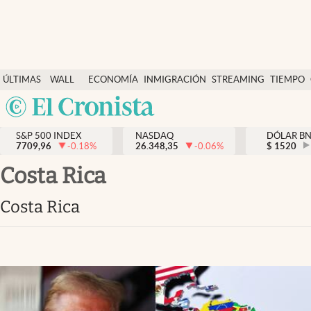
Últimas Noticias
ÚLTIMAS
WALL
ECONOMÍA
INMIGRACIÓN
STREAMING
TIEMPO
Finanzas y economía
NOTICIAS
STREET
Argentina
Wall Street y dólar
Y
España
Inmigración
DÓLAR
S&P 500 INDEX
NASDAQ
DÓLAR B
7709,96
-0.18
%
26.348,35
-0.06
%
México
$
1520
Trending
USA
Costa Rica
Tiempo
Colombia
Costa Rica
Uruguay
Ciencia y salud
Espiritual
Streaming
PC y mobile