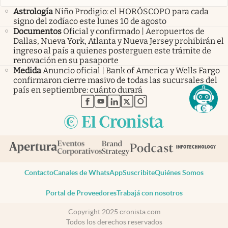
Astrología
Niño Prodigio: el HORÓSCOPO para cada
signo del zodíaco este lunes 10 de agosto
Documentos
Oficial y confirmado | Aeropuertos de
Dallas, Nueva York, Atlanta y Nueva Jersey prohibirán el
ingreso al país a quienes posterguen este trámite de
renovación en su pasaporte
Medida
Anuncio oficial | Bank of America y Wells Fargo
confirmaron cierre masivo de todas las sucursales del
país en septiembre: cuánto durará
abre en nueva pestaña
abre en nueva pestaña
abre en nueva pestaña
abre en nueva pestaña
abre en nueva pestaña
Contacto
Canales de WhatsApp
Suscribite
Quiénes Somos
Portal de Proveedores
Trabajá con nosotros
Copyright 2025 cronista.com
Todos los derechos reservados