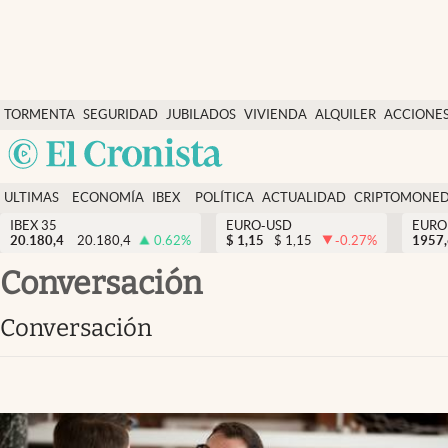
Últimas Noticias
TORMENTA
SEGURIDAD
JUBILADOS
VIVIENDA
ALQUILER
ACCIONE
Economía y finanzas
SOCIAL
Argentina
Política
España
Actualidad
ULTIMAS
ECONOMÍA
IBEX
POLÍTICA
ACTUALIDAD
CRIPTOMONE
México
NOTICIAS
Y
Y
IBEX 35
EURO-USD
EURO
Criptomonedas
20.180,4
20.180,4
0.62
%
$
1,15
$
1,15
-0.27
%
USA
1957
FINANZAS
EURO
Colombia
Conversación
España
Uruguay
Conversación