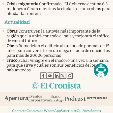
Crisis migratoria
Confirmado | El Gobierno destina 6,5
millones a Ceuta mientras la ciudad reclama obras para
blindar la frontera
Actualidad
Obras
Construyen la autovía más importante de la
región que la unirá con todo el país y mejorará el tráfico
de cara al futuro
Obras
Remodelan el edificio abandonado por más de 15
años para convertirlo en un mega estadio de conciertos
para más de 20.000 personas
Truco
Echar vinagre en el inodoro una vez a la semana:
para qué sirve y cuáles son sus beneficios de los que
hablan todos
abre en nueva pestaña
abre en nueva pestaña
abre en nueva pestaña
abre en nueva pestaña
abre en nueva pestaña
Contacto
Canales de WhatsApp
Suscribite
Quiénes Somos