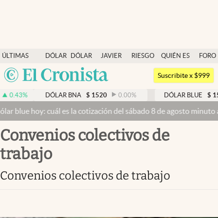
Últimas noticias
ÚLTIMAS
DÓLAR
DÓLAR
JAVIER
RIESGO
QUIÉN ES
FORO
Dólar
NOTICIAS
BLUE
MILEI
PAÍS
QUIÉN
Argentina
Members
Suscribite x $999
España
Economía y Política
%
DÓLAR BNA
$
1520
0.00
%
DÓLAR BLUE
$
1525
-
México
e hoy: cuál es la cotización del sábado 8 de agosto minuto a minut
Finanzas y Mercados
USA
Convenios colectivos de
Mercados Online
Colombia
Uruguay
trabajo
Negocios
Columnistas
Convenios colectivos de trabajo
Otras secciones
Apertura