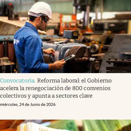
Infotechnology
Clase
Clima
Mundial 2026
Eventos Corporativos
El Cronista Studio
Mediakit
Convocatoria
.
Reforma laboral: el Gobierno
abre en nueva pestaña
Argentina
acelera la renegociación de 800 convenios
colectivos y apunta a sectores clave
miércoles, 24 de Junio de 2026