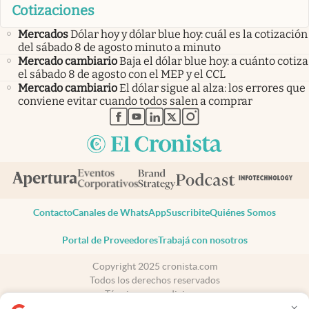
Cotizaciones
Mercados
Dólar hoy y dólar blue hoy: cuál es la cotización
del sábado 8 de agosto minuto a minuto
Mercado cambiario
Baja el dólar blue hoy: a cuánto cotiza
el sábado 8 de agosto con el MEP y el CCL
Mercado cambiario
El dólar sigue al alza: los errores que
conviene evitar cuando todos salen a comprar
abre en nueva pestaña
abre en nueva pestaña
abre en nueva pestaña
abre en nueva pestaña
abre en nueva pestaña
Contacto
Canales de WhatsApp
Suscribite
Quiénes Somos
Portal de Proveedores
Trabajá con nosotros
Copyright 2025 cronista.com
Todos los derechos reservados
Términos y condiciones
×
Privacidad