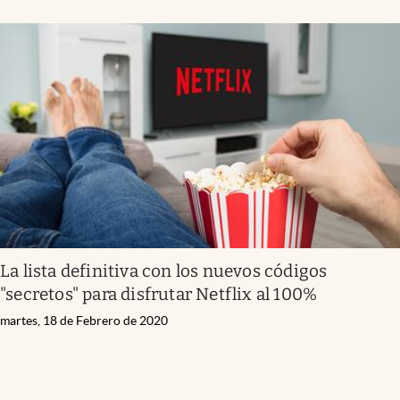
Infotechnology
Clase
Clima
Mundial 2026
Eventos Corporativos
El Cronista Studio
Mediakit
abre en nueva pestaña
Argentina
La lista definitiva con los nuevos códigos
"secretos" para disfrutar Netflix al 100%
martes, 18 de Febrero de 2020