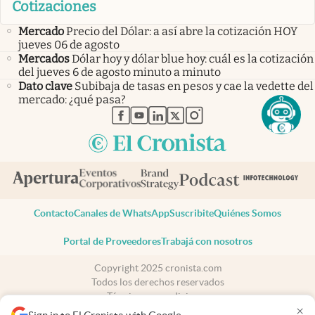
Cotizaciones
Mercado
Precio del Dólar: a así abre la cotización HOY
jueves 06 de agosto
Mercados
Dólar hoy y dólar blue hoy: cuál es la cotización
del jueves 6 de agosto minuto a minuto
Dato clave
Subibaja de tasas en pesos y cae la vedette del
mercado: ¿qué pasa?
abre en nueva pestaña
abre en nueva pestaña
abre en nueva pestaña
abre en nueva pestaña
abre en nueva pestaña
Contacto
Canales de WhatsApp
Suscribite
Quiénes Somos
Portal de Proveedores
Trabajá con nosotros
Copyright 2025 cronista.com
Todos los derechos reservados
Términos y condiciones
×
Privacidad