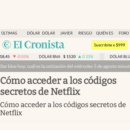
Últimas noticias
ÚLTIMAS
DÓLAR
DÓLAR
JAVIER
RIESGO
QUIÉN ES
FORO
Dólar
NOTICIAS
BLUE
MILEI
PAÍS
QUIÉN
Argentina
Members
Suscribite x $999
España
Economía y Política
8,45
-0.05
%
DÓLAR BNA
$
1520
0.33
%
DÓLAR BLUE
México
ar blue hoy: cuál es la cotización del miércoles 5 de agosto minuto
Finanzas y Mercados
USA
cómo acceder a los códigos
Mercados Online
Colombia
Uruguay
secretos de Netflix
Negocios
Columnistas
cómo acceder a los códigos secretos de
Netflix
Otras secciones
Apertura