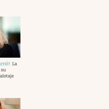
rrió?
.
La
 su
alotaje