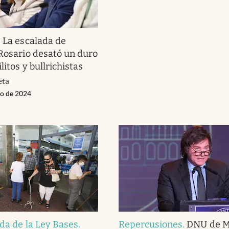
.
La escalada de
 Rosario desató un duro
litos y bullrichistas
eta
zo de 2024
ada de la Ley Bases
.
Repercusiones
.
DNU de Mi