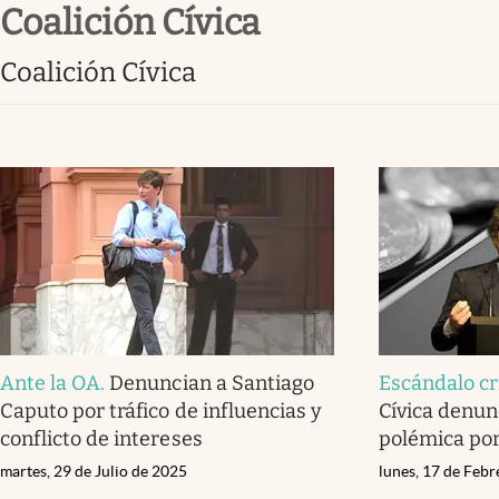
Coalición Cívica
Infotechnology
Clase
Coalición Cívica
Clima
Mundial 2026
Eventos Corporativos
El Cronista Studio
Mediakit
abre en nueva pestaña
Ante la OA
.
Denuncian a Santiago
Escándalo cr
Caputo por tráfico de influencias y
Cívica denunc
conflicto de intereses
polémica po
martes, 29 de Julio de 2025
lunes, 17 de Feb