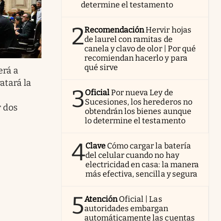
determine el testamento
2
Recomendación
Hervir hojas
de laurel con ramitas de
canela y clavo de olor | Por qué
recomiendan hacerlo y para
qué sirve
erá a
atará la
3
Oficial
Por nueva Ley de
Sucesiones, los herederos no
r dos
obtendrán los bienes aunque
lo determine el testamento
4
Clave
Cómo cargar la batería
del celular cuando no hay
electricidad en casa: la manera
más efectiva, sencilla y segura
5
Atención
Oficial | Las
autoridades embargan
automáticamente las cuentas