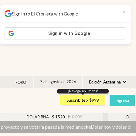
×
Sign in to El Cronista with Google
7 de agosto de 2026
Edición:
Argentina
FORO
¡Navegá sin limites!
Argentina
Suscribite x $999
Ingresá
España
México
DÓLAR BNA
$
1520
0.00
%
DÓLAR BLUE
$
USA
otaría pasada la medianoche
Dólar hoy y dólar blue hoy: cuál es la 
Colombia