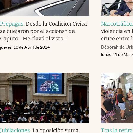
Prepagas
.
Desde la Coalición Cívica
Narcotráfico
se quejaron por el accionar de
violencia en
Caputo: "Me clavó el visto..."
cruce entre li
Déborah de Uri
jueves, 18 de Abril de 2024
lunes, 11 de Mar
Jubilaciones
.
La oposición suma
Tras la retir