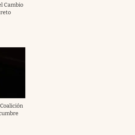
el Cambio
creto
 Coalición
a cumbre