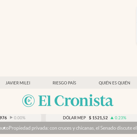
JAVIER MILEI
RIESGO PAÍS
QUIÉN ES QUIÉN
0
%
DÓLAR MEP
$
1521,52
0.23
%
ivada: con cruces y chicanas, el Senado discute el proyecto y se v