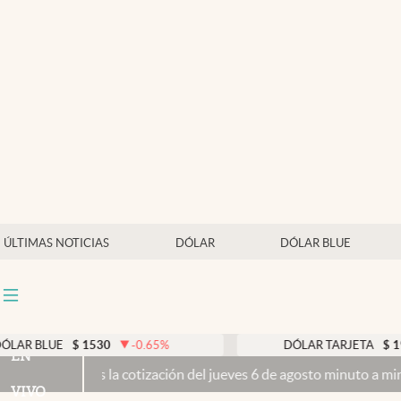
Últimas noticias
Dólar
Members
Economía y Política
Finanzas y Mercados
Mercados Online
ÚLTIMAS NOTICIAS
DÓLAR
DÓLAR BLUE
Negocios
Columnistas
Otras secciones
$
1530
-0.65
%
DÓLAR TARJETA
$
1976
0.0
EN
s la cotización del jueves 6 de agosto minuto a minuto
Propiedad pr
Apertura
VIVO